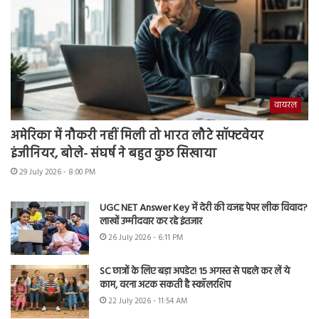
वायरल
अमेरिका में नौकरी नहीं मिली तो भारत लौटे सॉफ्टवेयर
इंजीनियर, बोले- संघर्ष ने बहुत कुछ सिखाया
29 July 2026 - 8:00 PM
UGC NET Answer Key में देरी की वजह पेपर लीक विवाद?
लाखों उम्मीदवार कर रहे इंतजार
26 July 2026 - 6:11 PM
SC छात्रों के लिए बड़ा अपडेट! 15 अगस्त से पहले कर लें ये
काम, वरना अटक सकती है स्कॉलरशिप
22 July 2026 - 11:54 AM