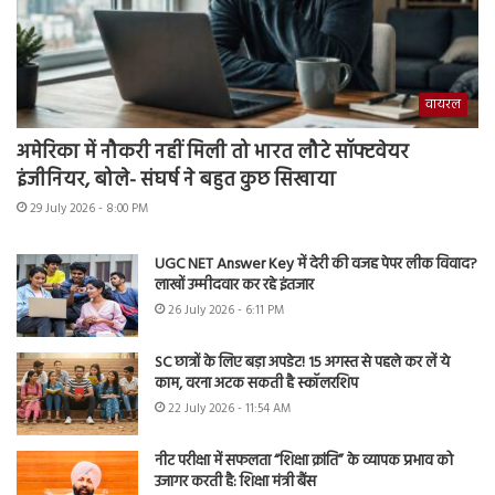
वायरल
अमेरिका में नौकरी नहीं मिली तो भारत लौटे सॉफ्टवेयर
इंजीनियर, बोले- संघर्ष ने बहुत कुछ सिखाया
29 July 2026 - 8:00 PM
UGC NET Answer Key में देरी की वजह पेपर लीक विवाद?
लाखों उम्मीदवार कर रहे इंतजार
26 July 2026 - 6:11 PM
SC छात्रों के लिए बड़ा अपडेट! 15 अगस्त से पहले कर लें ये
काम, वरना अटक सकती है स्कॉलरशिप
22 July 2026 - 11:54 AM
नीट परीक्षा में सफलता “शिक्षा क्रांति” के व्यापक प्रभाव को
उजागर करती है: शिक्षा मंत्री बैंस