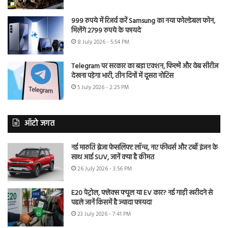
999 रुपये में रिजर्व करें Samsung का नया फोल्डेबल फोन,
मिलेंगे 2799 रुपये के फायदे
8 July 2026 - 5:54 PM
Telegram पर सरकार का बड़ा एक्शन, फिल्में और वेब सीरीज
देखना पड़ेगा भारी, तीन दिनों में दूसरा नोटिस
5 July 2026 - 2:25 PM
ऑटो जगत
नई मारुति ब्रेजा फेसलिफ्ट लॉन्च, नए फीचर्स और टर्बो इंजन के
साथ आई SUV, जानें क्या है कीमत
26 July 2026 - 3:56 PM
E20 पेट्रोल, फ्लेक्स फ्यूल या EV कार? नई गाड़ी खरीदने से
पहले जानें किसमें है ज्यादा फायदा
23 July 2026 - 7:41 PM