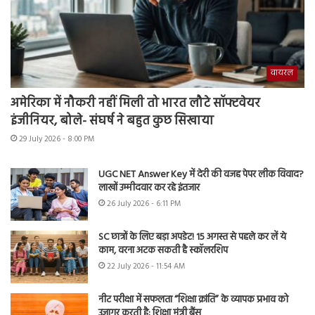
वायरल
अमेरिका में नौकरी नहीं मिली तो भारत लौटे सॉफ्टवेयर
इंजीनियर, बोले- संघर्ष ने बहुत कुछ सिखाया
29 July 2026 - 8:00 PM
UGC NET Answer Key में देरी की वजह पेपर लीक विवाद?
लाखों उम्मीदवार कर रहे इंतजार
26 July 2026 - 6:11 PM
SC छात्रों के लिए बड़ा अपडेट! 15 अगस्त से पहले कर लें ये
काम, वरना अटक सकती है स्कॉलरशिप
22 July 2026 - 11:54 AM
नीट परीक्षा में सफलता “शिक्षा क्रांति” के व्यापक प्रभाव को
उजागर करती है: शिक्षा मंत्री बैंस