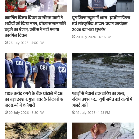
कारगिल विजय दिवस पर सीएम धामी ने
दून फिल्म स्कूल में भारत–ब्राज़ील फिल्म
शहीदों को किया नमन, वीरता सम्मान राशि
एवं सांस्कृतिक आदान-प्रदान कार्यक्रम
बढ़ाने का ऐलान, कांग्रेस ने नहीं मनाया
2026 का भव्य शुभारंभ
कारगिल दिवस
20 July 2026 - 6:56 PM
26 July 2026 - 5:00 PM
1109 करोड़ रुपये के बैंक घोटाले में CBI
पहाड़ों से मैदानों तक बारिश का असर,
का बड़ा एक्शन, गुप्ता पावर के ठिकानों पर
नदियां उफान पर… यूपी समेत कई राज्यों में
चार राज्यों में छापेमारी
अलर्ट जारी
20 July 2026 - 5:50 PM
18 July 2026 - 1:25 PM