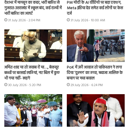
देशभर में मानसून का कहर, भारी बारिश से
PM मोदी के AI वीडियो पर बड़ा एक्शन,
गुजरात-उत्तराखंड में स्कूल बंद, कई राज्यों में
Meta इंडिया हेड समेत कई लोगों पर केस
भारी बारिश का अलर्ट
दर्ज
31 July 2026 - 2:04 PM
31 July 2026 - 10:00 AM
अमित शाह या तो जवाब दें या…., बेकसूर
PoK में उठी आवाज तो पाकिस्तान ने लगा
बच्चों पर बरसाई लाठियां, नए बिल में कुछ
दिया ‘दुश्मन’ का ठप्पा, ख्वाजा आसिफ के
भी नया नहीं- खड़गे
बयान पर मचा बवाल
30 July 2026 - 5:20 PM
29 July 2026 - 6:24 PM