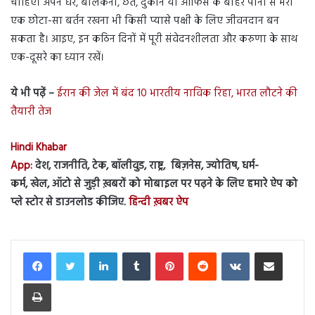
चाहिए। अपने घर, बालकनी, छत, दुकान या ऑफिस के बाहर पानी से भरा
एक छोटा-सा बर्तन रखना भी किसी प्यासे पक्षी के लिए जीवनदान बन
सकता है। आइए, इन कठिन दिनों में पूरी संवेदनशीलता और करुणा के साथ
एक-दूसरे का ध्यान रखें।
ये भी पढ़ें –
ईरान की जेल में बंद 10 भारतीय नाविक रिहा, भारत लौटने की
तैयारी तेज
Hindi Khabar
App:
देश, राजनीति, टेक, बॉलीवुड, राष्ट्र, बिज़नेस, ज्योतिष, धर्म-
कर्म, खेल, ऑटो से जुड़ी ख़बरों को मोबाइल पर पढ़ने के लिए हमारे ऐप को
प्ले स्टोर से डाउनलोड कीजिए.
हिन्दी ख़बर ऐप
LinkedIn
Tumblr
Pinterest
Reddit
VKontakte
Share via Email
Print