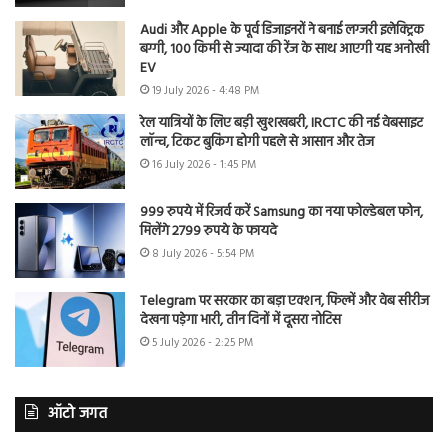
Audi और Apple के पूर्व डिजाइनरों ने बनाई लग्जरी इलेक्ट्रिक
बग्गी, 100 किमी से ज्यादा की रेंज के साथ आएगी यह अनोखी
EV
19 July 2026 - 4:48 PM
रेल यात्रियों के लिए बड़ी खुशखबरी, IRCTC की नई वेबसाइट
लॉन्च, टिकट बुकिंग होगी पहले से आसान और तेज
16 July 2026 - 1:45 PM
999 रुपये में रिजर्व करें Samsung का नया फोल्डेबल फोन,
मिलेंगे 2799 रुपये के फायदे
8 July 2026 - 5:54 PM
Telegram पर सरकार का बड़ा एक्शन, फिल्में और वेब सीरीज
देखना पड़ेगा भारी, तीन दिनों में दूसरा नोटिस
5 July 2026 - 2:25 PM
ऑटो जगत