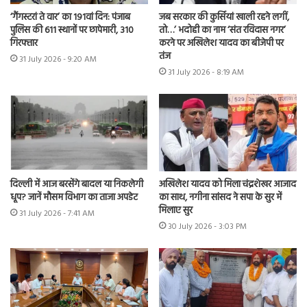
‘गैंगस्टरां ते वार’ का 191वां दिन: पंजाब
जब सरकार की कुर्सियां खाली रहने लगीं,
पुलिस की 611 स्थानों पर छापेमारी, 310
तो…’ भदोही का नाम ‘संत रविदास नगर’
गिरफ्तार
करने पर अखिलेश यादव का बीजेपी पर
तंज
31 July 2026 - 9:20 AM
31 July 2026 - 8:19 AM
दिल्ली में आज बरसेंगे बादल या निकलेगी
अखिलेश यादव को मिला चंद्रशेखर आजाद
धूप? जानें मौसम विभाग का ताजा अपडेट
का साथ, नगीना सांसद ने सपा के सुर में
मिलाए सुर
31 July 2026 - 7:41 AM
30 July 2026 - 3:03 PM