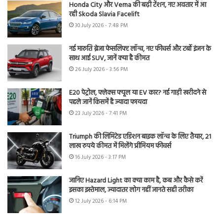
Honda City और Verna की बढ़ी टेंशन, नए अवतार में आ
रही Skoda Slavia Facelift
30 July 2026 - 7:48 PM
नई मारुति ब्रेजा फेसलिफ्ट लॉन्च, नए फीचर्स और टर्बो इंजन के
साथ आई SUV, जानें क्या है कीमत
26 July 2026 - 3:56 PM
E20 पेट्रोल, फ्लेक्स फ्यूल या EV कार? नई गाड़ी खरीदने से
पहले जानें किसमें है ज्यादा फायदा
23 July 2026 - 7:41 PM
Triumph की लिमिटेड एडिशन बाइक लॉन्च के लिए तैयार, 21
लाख रुपये कीमत में मिलेंगे प्रीमियम फीचर्स
16 July 2026 - 3:17 PM
जानिए Hazard Light का क्या काम है, कब और कैसे करें
इसका इस्तेमाल, ज्यादातर लोग नहीं जानते सही तरीका
12 July 2026 - 6:14 PM