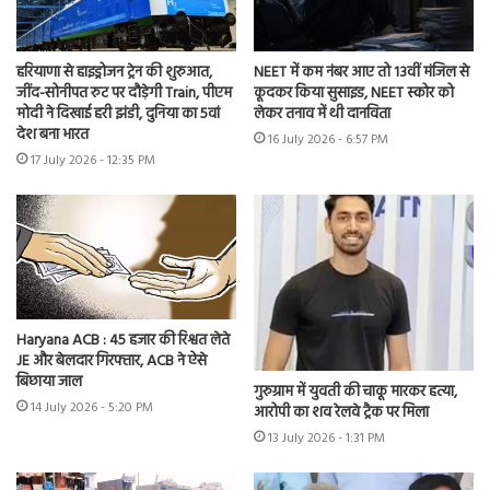
हरियाणा से हाइड्रोजन ट्रेन की शुरुआत,
NEET में कम नंबर आए तो 13वीं मंजिल से
जींद-सोनीपत रुट पर दौड़ेगी Train, पीएम
कूदकर किया सुसाइड, NEET स्कोर को
मोदी ने दिखाई हरी झंडी, दुनिया का 5वां
लेकर तनाव में थी दानविता
देश बना भारत
16 July 2026 - 6:57 PM
17 July 2026 - 12:35 PM
Haryana ACB : 45 हजार की रिश्वत लेते
JE और बेलदार गिरफ्तार, ACB ने ऐसे
बिछाया जाल
गुरुग्राम में युवती की चाकू मारकर हत्या,
14 July 2026 - 5:20 PM
आरोपी का शव रेलवे ट्रैक पर मिला
13 July 2026 - 1:31 PM