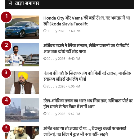
ताज़ा समाचार
Honda City और Verna की बढ़ी टेंशन, नए अवतार में आ
रही Skoda Slavia Facelift
30 July 2026 - 7:48 PM
अजिंक्य रहाणे ने लिया संन्यास, लेकिन कप्तानी का ये रिकॉर्ड
आज तक कोई नहीं तोड़ पाया
30 July 2026 - 6:40 PM
पंजाब की नशे के खिलाफ जंग को मिली नई ताकत, मानसिक
स्वास्थ्य लीडर्स संभालेंगे मोर्चा
30 July 2026 - 6:06 PM
ईरान-अमेरिका तनाव का असर अब मिस्र तक, दमियाता पोर्ट पर
ड्रोन हमले से गैस टैंकर में लगी आग
30 July 2026 - 5:42 PM
अमित शाह या तो जवाब दें या…., बेकसूर बच्चों पर बरसाई
लाठियां, नए बिल में कुछ भी नया नहीं- खड़गे