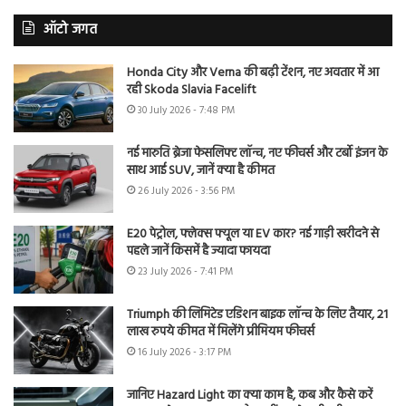
ऑटो जगत
Honda City और Verna की बढ़ी टेंशन, नए अवतार में आ
रही Skoda Slavia Facelift
30 July 2026 - 7:48 PM
नई मारुति ब्रेजा फेसलिफ्ट लॉन्च, नए फीचर्स और टर्बो इंजन के
साथ आई SUV, जानें क्या है कीमत
26 July 2026 - 3:56 PM
E20 पेट्रोल, फ्लेक्स फ्यूल या EV कार? नई गाड़ी खरीदने से
पहले जानें किसमें है ज्यादा फायदा
23 July 2026 - 7:41 PM
Triumph की लिमिटेड एडिशन बाइक लॉन्च के लिए तैयार, 21
लाख रुपये कीमत में मिलेंगे प्रीमियम फीचर्स
16 July 2026 - 3:17 PM
जानिए Hazard Light का क्या काम है, कब और कैसे करें