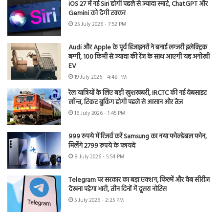
iOS 27 में नई Siri होगी पहले से ज्यादा स्मार्ट, ChatGPT और
Gemini को देगी टक्कर
25 July 2026 - 7:52 PM
Audi और Apple के पूर्व डिजाइनरों ने बनाई लग्जरी इलेक्ट्रिक
बग्गी, 100 किमी से ज्यादा की रेंज के साथ आएगी यह अनोखी
EV
19 July 2026 - 4:48 PM
रेल यात्रियों के लिए बड़ी खुशखबरी, IRCTC की नई वेबसाइट
लॉन्च, टिकट बुकिंग होगी पहले से आसान और तेज
16 July 2026 - 1:45 PM
999 रुपये में रिजर्व करें Samsung का नया फोल्डेबल फोन,
मिलेंगे 2799 रुपये के फायदे
8 July 2026 - 5:54 PM
Telegram पर सरकार का बड़ा एक्शन, फिल्में और वेब सीरीज
देखना पड़ेगा भारी, तीन दिनों में दूसरा नोटिस
5 July 2026 - 2:25 PM