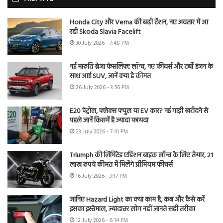
Honda City और Verna की बढ़ी टेंशन, नए अवतार में आ
रही Skoda Slavia Facelift
30 July 2026 - 7:48 PM
नई मारुति ब्रेजा फेसलिफ्ट लॉन्च, नए फीचर्स और टर्बो इंजन के
साथ आई SUV, जानें क्या है कीमत
26 July 2026 - 3:56 PM
E20 पेट्रोल, फ्लेक्स फ्यूल या EV कार? नई गाड़ी खरीदने से
पहले जानें किसमें है ज्यादा फायदा
23 July 2026 - 7:41 PM
Triumph की लिमिटेड एडिशन बाइक लॉन्च के लिए तैयार, 21
लाख रुपये कीमत में मिलेंगे प्रीमियम फीचर्स
16 July 2026 - 3:17 PM
जानिए Hazard Light का क्या काम है, कब और कैसे करें
इसका इस्तेमाल, ज्यादातर लोग नहीं जानते सही तरीका
12 July 2026 - 6:14 PM