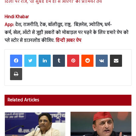
दिलों पर राज, ‘वो सुबह हम ही से आएगी’ का प्रीमियर तय
Hindi Khabar
App:
देश, राजनीति, टेक, बॉलीवुड, राष्ट्र, बिज़नेस, ज्योतिष, धर्म-
कर्म, खेल, ऑटो से जुड़ी ख़बरों को मोबाइल पर पढ़ने के लिए हमारे ऐप को
प्ले स्टोर से डाउनलोड कीजिए.
हिन्दी ख़बर ऐप
LinkedIn
Tumblr
Pinterest
Reddit
VKontakte
Share via Email
Print
Related Articles