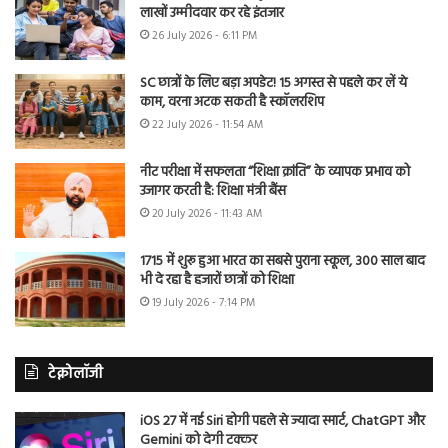
लाखों उम्मीदवार कर रहे इंतजार
26 July 2026 - 6:11 PM
SC छात्रों के लिए बड़ा अपडेट! 15 अगस्त से पहले कर लें ये
काम, वरना अटक सकती है स्कॉलरशिप
22 July 2026 - 11:54 AM
नीट परीक्षा में सफलता “शिक्षा क्रांति” के व्यापक प्रभाव को
उजागर करती है: शिक्षा मंत्री बैंस
20 July 2026 - 11:43 AM
1715 में शुरू हुआ भारत का सबसे पुराना स्कूल, 300 साल बाद
भी दे रहा है हजारों छात्रों को शिक्षा
19 July 2026 - 7:14 PM
टेक्नोलॉजी
iOS 27 में नई Siri होगी पहले से ज्यादा स्मार्ट, ChatGPT और
Gemini को देगी टक्कर