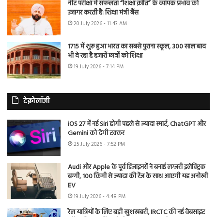
नीट परीक्षा में सफलता “शिक्षा क्रांति” के व्यापक प्रभाव को
उजागर करती है: शिक्षा मंत्री बैंस
20 July 2026 - 11:43 AM
1715 में शुरू हुआ भारत का सबसे पुराना स्कूल, 300 साल बाद
भी दे रहा है हजारों छात्रों को शिक्षा
19 July 2026 - 7:14 PM
टेक्नोलॉजी
iOS 27 में नई Siri होगी पहले से ज्यादा स्मार्ट, ChatGPT और
Gemini को देगी टक्कर
25 July 2026 - 7:52 PM
Audi और Apple के पूर्व डिजाइनरों ने बनाई लग्जरी इलेक्ट्रिक
बग्गी, 100 किमी से ज्यादा की रेंज के साथ आएगी यह अनोखी
EV
19 July 2026 - 4:48 PM
रेल यात्रियों के लिए बड़ी खुशखबरी, IRCTC की नई वेबसाइट