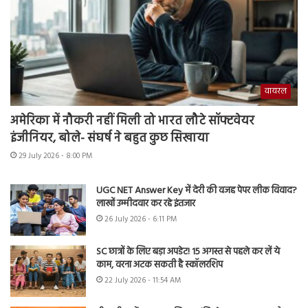
वायरल
अमेरिका में नौकरी नहीं मिली तो भारत लौटे सॉफ्टवेयर
इंजीनियर, बोले- संघर्ष ने बहुत कुछ सिखाया
29 July 2026 - 8:00 PM
UGC NET Answer Key में देरी की वजह पेपर लीक विवाद?
लाखों उम्मीदवार कर रहे इंतजार
26 July 2026 - 6:11 PM
SC छात्रों के लिए बड़ा अपडेट! 15 अगस्त से पहले कर लें ये
काम, वरना अटक सकती है स्कॉलरशिप
22 July 2026 - 11:54 AM