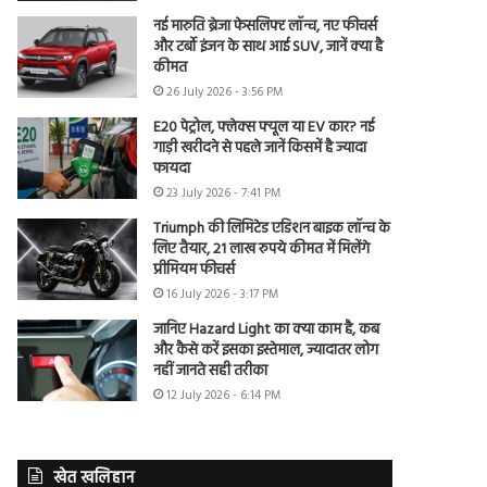
नई मारुति ब्रेजा फेसलिफ्ट लॉन्च, नए फीचर्स
और टर्बो इंजन के साथ आई SUV, जानें क्या है
कीमत
26 July 2026 - 3:56 PM
E20 पेट्रोल, फ्लेक्स फ्यूल या EV कार? नई
गाड़ी खरीदने से पहले जानें किसमें है ज्यादा
फायदा
23 July 2026 - 7:41 PM
Triumph की लिमिटेड एडिशन बाइक लॉन्च के
लिए तैयार, 21 लाख रुपये कीमत में मिलेंगे
प्रीमियम फीचर्स
16 July 2026 - 3:17 PM
जानिए Hazard Light का क्या काम है, कब
और कैसे करें इसका इस्तेमाल, ज्यादातर लोग
नहीं जानते सही तरीका
12 July 2026 - 6:14 PM
खेत खलिहान