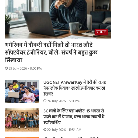
वायरल
अमेरिका में नौकरी नहीं मिली तो भारत लौटे
सॉफ्टवेयर इंजीनियर, बोले- संघर्ष ने बहुत कुछ
सिखाया
29 July 2026 - 8:00 PM
UGC NET Answer Key में देरी की वजह
पेपर लीक विवाद? लाखों उम्मीदवार कर रहे
इंतजार
26 July 2026 - 6:11 PM
SC छात्रों के लिए बड़ा अपडेट! 15 अगस्त से
पहले कर लें ये काम, वरना अटक सकती है
स्कॉलरशिप
22 July 2026 - 11:54 AM