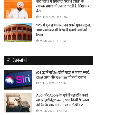
नीट परीक्षा में सफलता “शिक्षा क्रांति” के
व्यापक प्रभाव को उजागर करती है: शिक्षा मंत्री
बैंस
20 July 2026 - 11:43 AM
1715 में शुरू हुआ भारत का सबसे पुराना स्कूल,
300 साल बाद भी दे रहा है हजारों छात्रों को
शिक्षा
19 July 2026 - 7:14 PM
टेक्नोलॉजी
iOS 27 में नई Siri होगी पहले से ज्यादा स्मार्ट,
ChatGPT और Gemini को देगी टक्कर
25 July 2026 - 7:52 PM
Audi और Apple के पूर्व डिजाइनरों ने बनाई
लग्जरी इलेक्ट्रिक बग्गी, 100 किमी से ज्यादा
की रेंज के साथ आएगी यह अनोखी EV
19 July 2026 - 4:48 PM