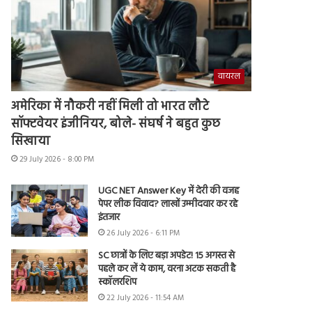
वायरल
अमेरिका में नौकरी नहीं मिली तो भारत लौटे
सॉफ्टवेयर इंजीनियर, बोले- संघर्ष ने बहुत कुछ
सिखाया
29 July 2026 - 8:00 PM
UGC NET Answer Key में देरी की वजह
पेपर लीक विवाद? लाखों उम्मीदवार कर रहे
इंतजार
26 July 2026 - 6:11 PM
SC छात्रों के लिए बड़ा अपडेट! 15 अगस्त से
पहले कर लें ये काम, वरना अटक सकती है
स्कॉलरशिप
22 July 2026 - 11:54 AM