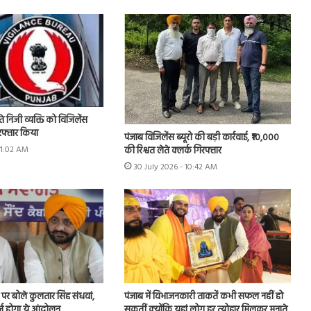
े निजी व्यक्ति को विजिलेंस
गिरफ्तार किया
पंजाब विजिलेंस ब्यूरो की बड़ी कार्रवाई, ₹10,000
की रिश्वत लेते क्लर्क गिरफ्तार
11:02 AM
30 July 2026 - 10:42 AM
र्ष पर बोले कुलतार सिंह संधवां,
पंजाब में विभाजनकारी ताकतें कभी सफल नहीं हो
र्ज होगा ये आंदोलन
सकतीं क्योंकि यहां लोग हर त्योहार मिलकर मनाते