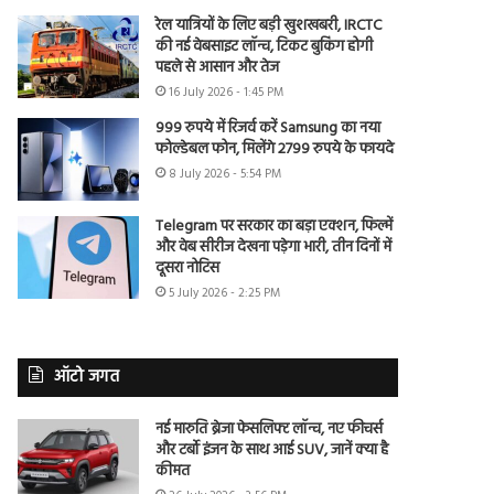
रेल यात्रियों के लिए बड़ी खुशखबरी, IRCTC
की नई वेबसाइट लॉन्च, टिकट बुकिंग होगी
पहले से आसान और तेज
16 July 2026 - 1:45 PM
999 रुपये में रिजर्व करें Samsung का नया
फोल्डेबल फोन, मिलेंगे 2799 रुपये के फायदे
8 July 2026 - 5:54 PM
Telegram पर सरकार का बड़ा एक्शन, फिल्में
और वेब सीरीज देखना पड़ेगा भारी, तीन दिनों में
दूसरा नोटिस
5 July 2026 - 2:25 PM
ऑटो जगत
नई मारुति ब्रेजा फेसलिफ्ट लॉन्च, नए फीचर्स
और टर्बो इंजन के साथ आई SUV, जानें क्या है
कीमत