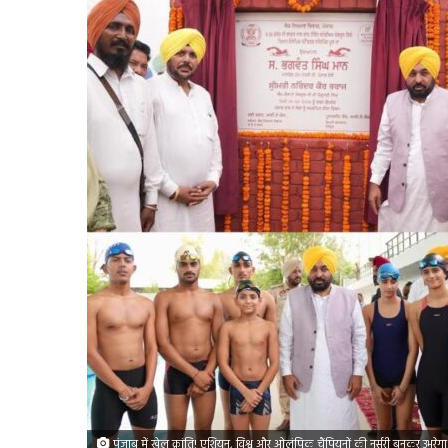
पंजाब में खेल क्रांति! एशियन, विश्व और ओलंपिक चैंपियनों की नर्सरी बनकर उभरेग