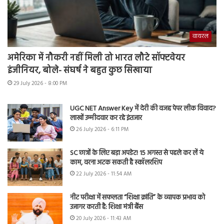
वायरल
अमेरिका में नौकरी नहीं मिली तो भारत लौटे सॉफ्टवेयर
इंजीनियर, बोले- संघर्ष ने बहुत कुछ सिखाया
29 July 2026 - 8:00 PM
UGC NET Answer Key में देरी की वजह पेपर लीक विवाद?
लाखों उम्मीदवार कर रहे इंतजार
26 July 2026 - 6:11 PM
SC छात्रों के लिए बड़ा अपडेट! 15 अगस्त से पहले कर लें ये
काम, वरना अटक सकती है स्कॉलरशिप
22 July 2026 - 11:54 AM
नीट परीक्षा में सफलता “शिक्षा क्रांति” के व्यापक प्रभाव को
उजागर करती है: शिक्षा मंत्री बैंस
20 July 2026 - 11:43 AM