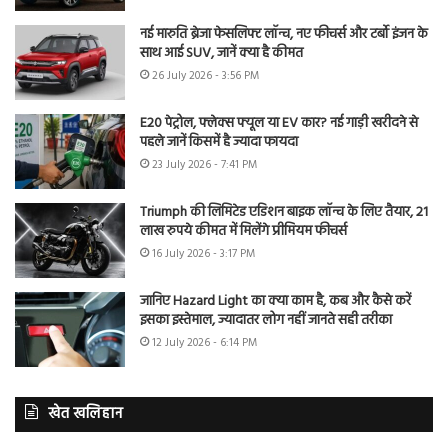
नई मारुति ब्रेजा फेसलिफ्ट लॉन्च, नए फीचर्स और टर्बो इंजन के
साथ आई SUV, जानें क्या है कीमत
26 July 2026 - 3:56 PM
E20 पेट्रोल, फ्लेक्स फ्यूल या EV कार? नई गाड़ी खरीदने से
पहले जानें किसमें है ज्यादा फायदा
23 July 2026 - 7:41 PM
Triumph की लिमिटेड एडिशन बाइक लॉन्च के लिए तैयार, 21
लाख रुपये कीमत में मिलेंगे प्रीमियम फीचर्स
16 July 2026 - 3:17 PM
जानिए Hazard Light का क्या काम है, कब और कैसे करें
इसका इस्तेमाल, ज्यादातर लोग नहीं जानते सही तरीका
12 July 2026 - 6:14 PM
खेत खलिहान