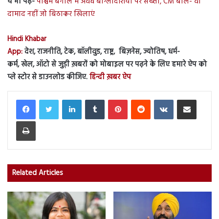
ये भी पढ़ें-
पश्चिम बंगाल में अवैध बांग्लादेशियों पर सख्ती, CM बोले- वो
दामाद नहीं जो बिठाकर खिलाएं
Hindi Khabar
App:
देश, राजनीति, टेक, बॉलीवुड, राष्ट्र, बिज़नेस, ज्योतिष, धर्म-
कर्म, खेल, ऑटो से जुड़ी ख़बरों को मोबाइल पर पढ़ने के लिए हमारे ऐप को
प्ले स्टोर से डाउनलोड कीजिए.
हिन्दी ख़बर ऐप
LinkedIn
Tumblr
Pinterest
Reddit
VKontakte
Share via Email
Print
Related Articles