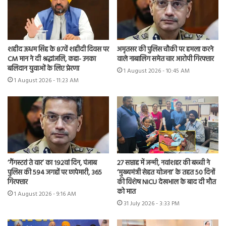
शहीद ऊधम सिंह के 87वें शहीदी दिवस पर
अमृतसर की पुलिस चौकी पर हमला करने
CM मान ने दी श्रद्धांजलि, कहा- उनका
वाले नाबालिग समेत चार आरोपी गिरफ्तार
बलिदान युवाओं के लिए प्रेरणा
1 August 2026 - 10:45 AM
1 August 2026 - 11:23 AM
‘गैंगस्टरां ते वार’ का 192वां दिन, पंजाब
27 सप्ताह में जन्मी, नवांशहर की बच्ची ने
पुलिस की 594 जगहों पर छापेमारी, 365
‘मुख्यमंत्री सेहत योजना’ के तहत 50 दिनों
गिरफ्तार
की विशेष NICU देखभाल के बाद दी मौत
को मात
1 August 2026 - 9:16 AM
31 July 2026 - 3:33 PM