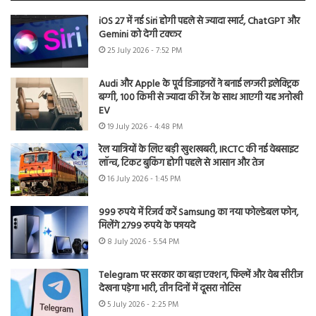
iOS 27 में नई Siri होगी पहले से ज्यादा स्मार्ट, ChatGPT और
Gemini को देगी टक्कर
25 July 2026 - 7:52 PM
Audi और Apple के पूर्व डिजाइनरों ने बनाई लग्जरी इलेक्ट्रिक
बग्गी, 100 किमी से ज्यादा की रेंज के साथ आएगी यह अनोखी
EV
19 July 2026 - 4:48 PM
रेल यात्रियों के लिए बड़ी खुशखबरी, IRCTC की नई वेबसाइट
लॉन्च, टिकट बुकिंग होगी पहले से आसान और तेज
16 July 2026 - 1:45 PM
999 रुपये में रिजर्व करें Samsung का नया फोल्डेबल फोन,
मिलेंगे 2799 रुपये के फायदे
8 July 2026 - 5:54 PM
Telegram पर सरकार का बड़ा एक्शन, फिल्में और वेब सीरीज
देखना पड़ेगा भारी, तीन दिनों में दूसरा नोटिस
5 July 2026 - 2:25 PM