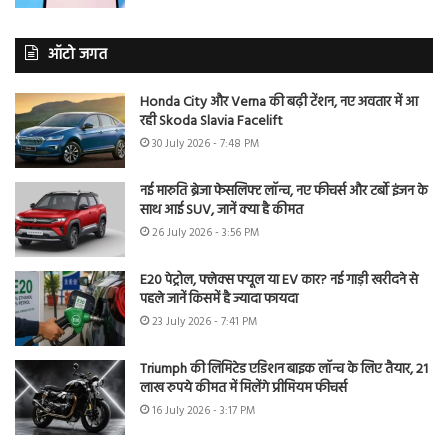
ऑटो जगत
Honda City और Verna की बढ़ी टेंशन, नए अवतार में आ
रही Skoda Slavia Facelift
30 July 2026 - 7:48 PM
नई मारुति ब्रेजा फेसलिफ्ट लॉन्च, नए फीचर्स और टर्बो इंजन के
साथ आई SUV, जानें क्या है कीमत
26 July 2026 - 3:56 PM
E20 पेट्रोल, फ्लेक्स फ्यूल या EV कार? नई गाड़ी खरीदने से
पहले जानें किसमें है ज्यादा फायदा
23 July 2026 - 7:41 PM
Triumph की लिमिटेड एडिशन बाइक लॉन्च के लिए तैयार, 21
लाख रुपये कीमत में मिलेंगे प्रीमियम फीचर्स
16 July 2026 - 3:17 PM