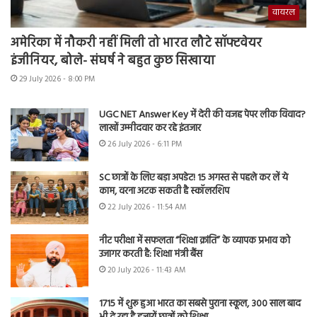
वायरल
अमेरिका में नौकरी नहीं मिली तो भारत लौटे सॉफ्टवेयर
इंजीनियर, बोले- संघर्ष ने बहुत कुछ सिखाया
29 July 2026 - 8:00 PM
UGC NET Answer Key में देरी की वजह पेपर लीक विवाद?
लाखों उम्मीदवार कर रहे इंतजार
26 July 2026 - 6:11 PM
SC छात्रों के लिए बड़ा अपडेट! 15 अगस्त से पहले कर लें ये
काम, वरना अटक सकती है स्कॉलरशिप
22 July 2026 - 11:54 AM
नीट परीक्षा में सफलता “शिक्षा क्रांति” के व्यापक प्रभाव को
उजागर करती है: शिक्षा मंत्री बैंस
20 July 2026 - 11:43 AM
1715 में शुरू हुआ भारत का सबसे पुराना स्कूल, 300 साल बाद