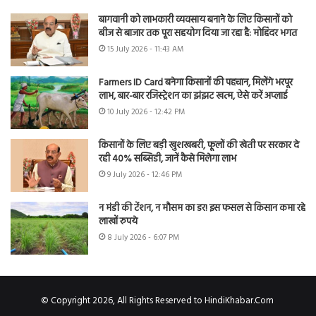
बागवानी को लाभकारी व्यवसाय बनाने के लिए किसानों को
बीज से बाजार तक पूरा सहयोग दिया जा रहा है: मोहिंदर भगत
15 July 2026 - 11:43 AM
Farmers ID Card बनेगा किसानों की पहचान, मिलेंगे भरपूर
लाभ, बार-बार रजिस्ट्रेशन का झंझट खत्म, ऐसे करें अप्लाई
10 July 2026 - 12:42 PM
किसानों के लिए बड़ी खुशखबरी, फूलों की खेती पर सरकार दे
रही 40% सब्सिडी, जानें कैसे मिलेगा लाभ
9 July 2026 - 12:46 PM
न मंडी की टेंशन, न मौसम का डर! इस फसल से किसान कमा रहे
लाखों रुपये
8 July 2026 - 6:07 PM
© Copyright 2026, All Rights Reserved to HindiKhabar.Com