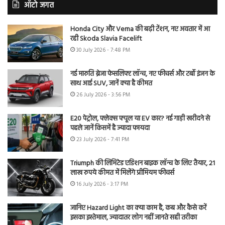
ऑटो जगत
Honda City और Verna की बढ़ी टेंशन, नए अवतार में आ
रही Skoda Slavia Facelift
30 July 2026 - 7:48 PM
नई मारुति ब्रेजा फेसलिफ्ट लॉन्च, नए फीचर्स और टर्बो इंजन के
साथ आई SUV, जानें क्या है कीमत
26 July 2026 - 3:56 PM
E20 पेट्रोल, फ्लेक्स फ्यूल या EV कार? नई गाड़ी खरीदने से
पहले जानें किसमें है ज्यादा फायदा
23 July 2026 - 7:41 PM
Triumph की लिमिटेड एडिशन बाइक लॉन्च के लिए तैयार, 21
लाख रुपये कीमत में मिलेंगे प्रीमियम फीचर्स
16 July 2026 - 3:17 PM
जानिए Hazard Light का क्या काम है, कब और कैसे करें
इसका इस्तेमाल, ज्यादातर लोग नहीं जानते सही तरीका