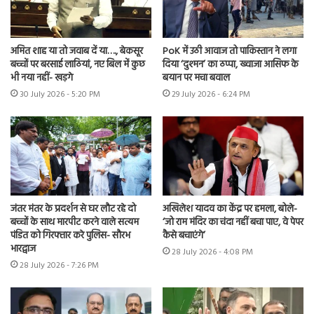
अमित शाह या तो जवाब दें या…., बेकसूर
PoK में उठी आवाज तो पाकिस्तान ने लगा
बच्चों पर बरसाई लाठियां, नए बिल में कुछ
दिया ‘दुश्मन’ का ठप्पा, ख्वाजा आसिफ के
भी नया नहीं- खड़गे
बयान पर मचा बवाल
30 July 2026 - 5:20 PM
29 July 2026 - 6:24 PM
जंतर मंतर के प्रदर्शन से घर लौट रहे दो
अखिलेश यादव का केंद्र पर हमला, बोले-
बच्चों के साथ मारपीट करने वाले सत्यम
‘जो राम मंदिर का चंदा नहीं बचा पाए, वे पेपर
पंडित को गिरफ्तार करे पुलिस- सौरभ
कैसे बचाएंगे’
भारद्वाज
28 July 2026 - 4:08 PM
28 July 2026 - 7:26 PM