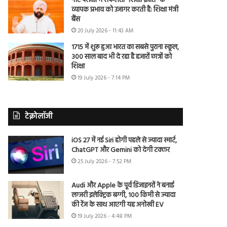
नीट परीक्षा में सफलता “शिक्षा क्रांति” के
व्यापक प्रभाव को उजागर करती है: शिक्षा मंत्री
बैंस
20 July 2026 - 11:43 AM
1715 में शुरू हुआ भारत का सबसे पुराना स्कूल,
300 साल बाद भी दे रहा है हजारों छात्रों को
शिक्षा
19 July 2026 - 7:14 PM
टेक्नोलॉजी
iOS 27 में नई Siri होगी पहले से ज्यादा स्मार्ट,
ChatGPT और Gemini को देगी टक्कर
25 July 2026 - 7:52 PM
Audi और Apple के पूर्व डिजाइनरों ने बनाई
लग्जरी इलेक्ट्रिक बग्गी, 100 किमी से ज्यादा
की रेंज के साथ आएगी यह अनोखी EV
19 July 2026 - 4:48 PM