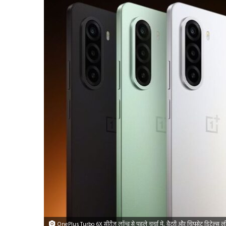
OnePlus Turbo 6X सीरीज लॉन्च से पहले चर्चा में, बैटरी और चिपसेट डिटेल्स 