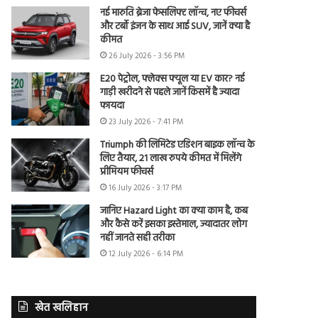
नई मारुति ब्रेजा फेसलिफ्ट लॉन्च, नए फीचर्स
और टर्बो इंजन के साथ आई SUV, जानें क्या है
कीमत
26 July 2026 - 3:56 PM
E20 पेट्रोल, फ्लेक्स फ्यूल या EV कार? नई
गाड़ी खरीदने से पहले जानें किसमें है ज्यादा
फायदा
23 July 2026 - 7:41 PM
Triumph की लिमिटेड एडिशन बाइक लॉन्च के
लिए तैयार, 21 लाख रुपये कीमत में मिलेंगे
प्रीमियम फीचर्स
16 July 2026 - 3:17 PM
जानिए Hazard Light का क्या काम है, कब
और कैसे करें इसका इस्तेमाल, ज्यादातर लोग
नहीं जानते सही तरीका
12 July 2026 - 6:14 PM
खेत खलिहान