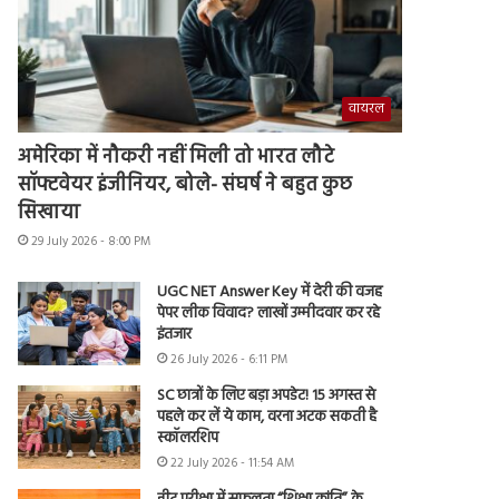
वायरल
अमेरिका में नौकरी नहीं मिली तो भारत लौटे
सॉफ्टवेयर इंजीनियर, बोले- संघर्ष ने बहुत कुछ
सिखाया
29 July 2026 - 8:00 PM
UGC NET Answer Key में देरी की वजह
पेपर लीक विवाद? लाखों उम्मीदवार कर रहे
इंतजार
26 July 2026 - 6:11 PM
SC छात्रों के लिए बड़ा अपडेट! 15 अगस्त से
पहले कर लें ये काम, वरना अटक सकती है
स्कॉलरशिप
22 July 2026 - 11:54 AM