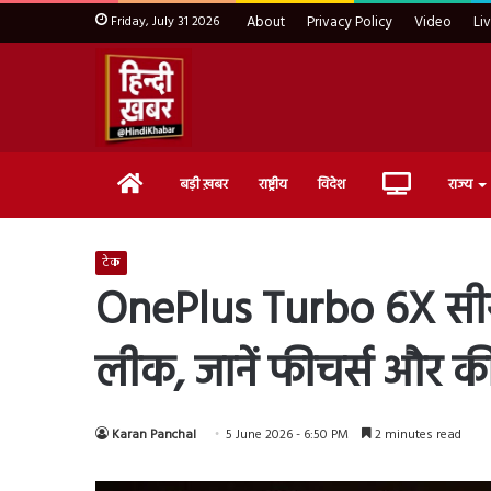
Friday, July 31 2026
About
Privacy Policy
Video
Li
Home
Live
बड़ी ख़बर
राष्ट्रीय
विदेश
राज्य
TV
टेक
OnePlus Turbo 6X सीरीज 
लीक, जानें फीचर्स और 
Karan Panchal
5 June 2026 - 6:50 PM
2 minutes read