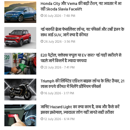
Honda City और Verna की बढ़ी टेंशन, नए अवतार में आ
रही Skoda Slavia Facelift
30 July 2026 - 7:48 PM
नई मारुति ब्रेजा फेसलिफ्ट लॉन्च, नए फीचर्स और टर्बो इंजन के
साथ आई SUV, जानें क्या है कीमत
26 July 2026 - 3:56 PM
E20 पेट्रोल, फ्लेक्स फ्यूल या EV कार? नई गाड़ी खरीदने से
पहले जानें किसमें है ज्यादा फायदा
23 July 2026 - 7:41 PM
Triumph की लिमिटेड एडिशन बाइक लॉन्च के लिए तैयार, 21
लाख रुपये कीमत में मिलेंगे प्रीमियम फीचर्स
16 July 2026 - 3:17 PM
जानिए Hazard Light का क्या काम है, कब और कैसे करें
इसका इस्तेमाल, ज्यादातर लोग नहीं जानते सही तरीका
12 July 2026 - 6:14 PM