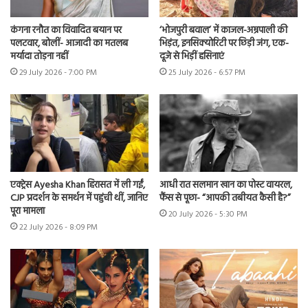
कंगना रनौत का विवादित बयान पर
‘भोजपुरी बवाल’ में काजल-अम्रपाली की
पलटवार, बोलीं- आजादी का मतलब
भिड़ंत, इनसिक्योरिटी पर छिड़ी जंग, एक-
मर्यादा तोड़ना नहीं
दूजे से भिड़ीं हसिनाएं
29 July 2026 - 7:00 PM
25 July 2026 - 6:57 PM
एक्ट्रेस Ayesha Khan हिरासत में ली गईं,
आधी रात सलमान खान का पोस्ट वायरल,
CJP प्रदर्शन के समर्थन में पहुंची थीं, जानिए
फैंस से पूछा- “आपकी तबीयत कैसी है?”
पूरा मामला
20 July 2026 - 5:30 PM
22 July 2026 - 8:09 PM