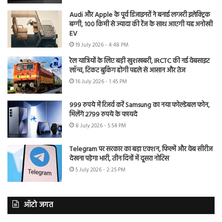
Audi और Apple के पूर्व डिजाइनरों ने बनाई लग्जरी इलेक्ट्रिक
बग्गी, 100 किमी से ज्यादा की रेंज के साथ आएगी यह अनोखी
EV
19 July 2026 - 4:48 PM
रेल यात्रियों के लिए बड़ी खुशखबरी, IRCTC की नई वेबसाइट
लॉन्च, टिकट बुकिंग होगी पहले से आसान और तेज
16 July 2026 - 1:45 PM
999 रुपये में रिजर्व करें Samsung का नया फोल्डेबल फोन,
मिलेंगे 2799 रुपये के फायदे
8 July 2026 - 5:54 PM
Telegram पर सरकार का बड़ा एक्शन, फिल्में और वेब सीरीज
देखना पड़ेगा भारी, तीन दिनों में दूसरा नोटिस
5 July 2026 - 2:25 PM
ऑटो जगत