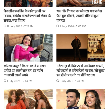
जैकलीन फर्नांडिस के गाने ‘जुगनी’ पर
यश और कियारा का ग्लैमरस अंदाज देख
विवाद, वार्डरोब मालफंक्शन को लेकर उठे
फैंस हुए दीवाने, ‘तबाही’ वीडियो हुआ
सवाल, बढ़ा विवाद
वायरल
18 July 2026 - 7:27 PM
8 July 2026 - 5:05 PM
करिश्मा कपूर ने किराए पर दिया अपना
महेश भट्ट की थिएटर में धमाकेदार वापसी,
करोड़ों का आलीशान घर, हर महीने
नई कहानी से करेंगे दिलों पर राज, ‘वो सुबह
कमाएंगी लाखों रुपये
हम ही से आएगी’ का प्रीमियर तय
1 July 2026 - 5:44 PM
1 July 2026 - 1:49 PM