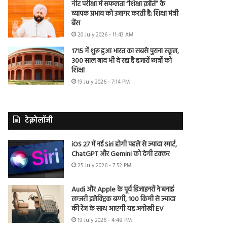
नीट परीक्षा में सफलता “शिक्षा क्रांति” के
व्यापक प्रभाव को उजागर करती है: शिक्षा मंत्री
बैंस
20 July 2026 - 11:43 AM
1715 में शुरू हुआ भारत का सबसे पुराना स्कूल,
300 साल बाद भी दे रहा है हजारों छात्रों को
शिक्षा
19 July 2026 - 7:14 PM
टेक्नोलॉजी
iOS 27 में नई Siri होगी पहले से ज्यादा स्मार्ट,
ChatGPT और Gemini को देगी टक्कर
25 July 2026 - 7:52 PM
Audi और Apple के पूर्व डिजाइनरों ने बनाई
लग्जरी इलेक्ट्रिक बग्गी, 100 किमी से ज्यादा
की रेंज के साथ आएगी यह अनोखी EV
19 July 2026 - 4:48 PM