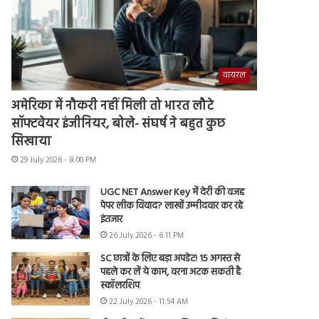
वायरल
अमेरिका में नौकरी नहीं मिली तो भारत लौटे
सॉफ्टवेयर इंजीनियर, बोले- संघर्ष ने बहुत कुछ
सिखाया
29 July 2026 - 8:00 PM
UGC NET Answer Key में देरी की वजह
पेपर लीक विवाद? लाखों उम्मीदवार कर रहे
इंतजार
26 July 2026 - 6:11 PM
SC छात्रों के लिए बड़ा अपडेट! 15 अगस्त से
पहले कर लें ये काम, वरना अटक सकती है
स्कॉलरशिप
22 July 2026 - 11:54 AM