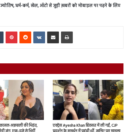
स, ज्योतिष, धर्म-कर्म, खेल, ऑटो से जुड़ी ख़बरों को मोबाइल पर पढ़ने के लिए
In
Tumblr
Pinterest
Reddit
VKontakte
Share via Email
Print
ं काजल-अम्रपाली की भिड़ंत,
एक्ट्रेस Ayesha Khan हिरासत में ली गईं, CJP
़ी जंग, एक-दूजे से भिड़ीं
प्रदर्शन के समर्थन में पहुंची थीं, जानिए पूरा मामला