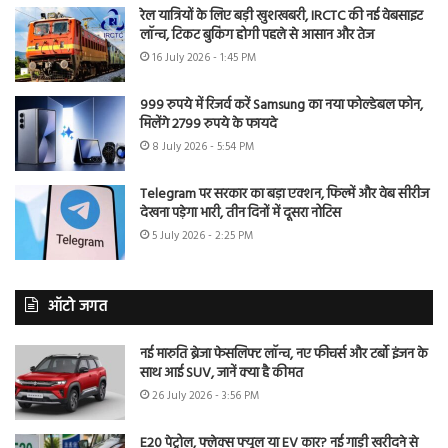
रेल यात्रियों के लिए बड़ी खुशखबरी, IRCTC की नई वेबसाइट
लॉन्च, टिकट बुकिंग होगी पहले से आसान और तेज
16 July 2026 - 1:45 PM
999 रुपये में रिजर्व करें Samsung का नया फोल्डेबल फोन,
मिलेंगे 2799 रुपये के फायदे
8 July 2026 - 5:54 PM
Telegram पर सरकार का बड़ा एक्शन, फिल्में और वेब सीरीज
देखना पड़ेगा भारी, तीन दिनों में दूसरा नोटिस
5 July 2026 - 2:25 PM
ऑटो जगत
नई मारुति ब्रेजा फेसलिफ्ट लॉन्च, नए फीचर्स और टर्बो इंजन के
साथ आई SUV, जानें क्या है कीमत
26 July 2026 - 3:56 PM
E20 पेट्रोल, फ्लेक्स फ्यूल या EV कार? नई गाड़ी खरीदने से