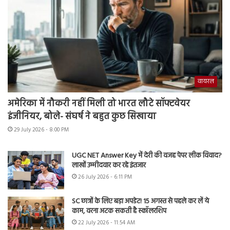
वायरल
अमेरिका में नौकरी नहीं मिली तो भारत लौटे सॉफ्टवेयर
इंजीनियर, बोले- संघर्ष ने बहुत कुछ सिखाया
29 July 2026 - 8:00 PM
UGC NET Answer Key में देरी की वजह पेपर लीक विवाद?
लाखों उम्मीदवार कर रहे इंतजार
26 July 2026 - 6:11 PM
SC छात्रों के लिए बड़ा अपडेट! 15 अगस्त से पहले कर लें ये
काम, वरना अटक सकती है स्कॉलरशिप
22 July 2026 - 11:54 AM