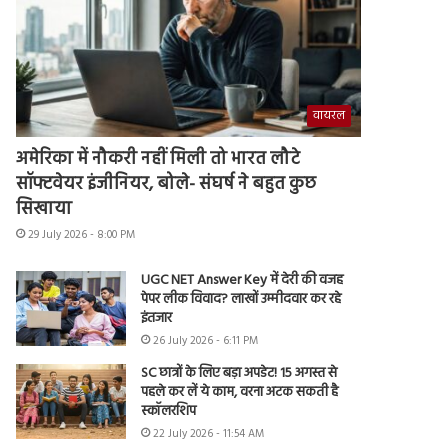
वायरल
अमेरिका में नौकरी नहीं मिली तो भारत लौटे
सॉफ्टवेयर इंजीनियर, बोले- संघर्ष ने बहुत कुछ
सिखाया
29 July 2026 - 8:00 PM
UGC NET Answer Key में देरी की वजह
पेपर लीक विवाद? लाखों उम्मीदवार कर रहे
इंतजार
26 July 2026 - 6:11 PM
SC छात्रों के लिए बड़ा अपडेट! 15 अगस्त से
पहले कर लें ये काम, वरना अटक सकती है
स्कॉलरशिप
22 July 2026 - 11:54 AM