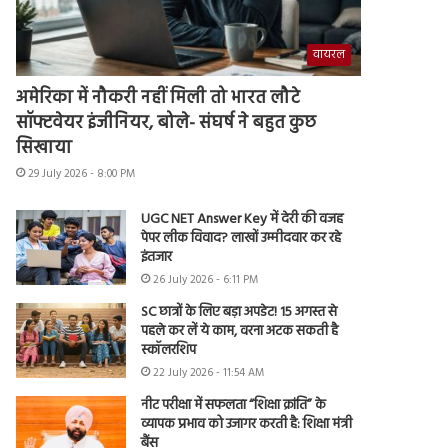
वायरल
अमेरिका में नौकरी नहीं मिली तो भारत लौटे
सॉफ्टवेयर इंजीनियर, बोले- संघर्ष ने बहुत कुछ
सिखाया
29 July 2026 - 8:00 PM
UGC NET Answer Key में देरी की वजह
पेपर लीक विवाद? लाखों उम्मीदवार कर रहे
इंतजार
26 July 2026 - 6:11 PM
SC छात्रों के लिए बड़ा अपडेट! 15 अगस्त से
पहले कर लें ये काम, वरना अटक सकती है
स्कॉलरशिप
22 July 2026 - 11:54 AM
नीट परीक्षा में सफलता “शिक्षा क्रांति” के
व्यापक प्रभाव को उजागर करती है: शिक्षा मंत्री
बैंस