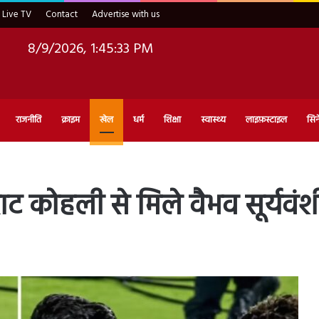
Live TV
Contact
Advertise with us
8/9/2026, 1:45:35 PM
राजनीति
क्राइम
खेल
धर्म
शिक्षा
स्वास्थ्य
लाइफ़स्टाइल
सिन
ट कोहली से मिले वैभव सूर्यवंश