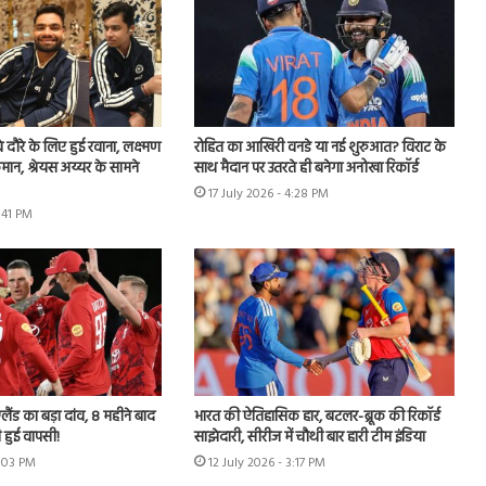
वे दौरे के लिए हुई रवाना, लक्ष्मण
रोहित का आखिरी वनडे या नई शुरुआत? विराट के
मान, श्रेयस अय्यर के सामने
साथ मैदान पर उतरते ही बनेगा अनोखा रिकॉर्ड
17 July 2026 - 4:28 PM
3:41 PM
लैंड का बड़ा दांव, 8 महीने बाद
भारत की ऐतिहासिक हार, बटलर-ब्रूक की रिकॉर्ड
 हुई वापसी!
साझेदारी, सीरीज में चौथी बार हारी टीम इंडिया
7:03 PM
12 July 2026 - 3:17 PM