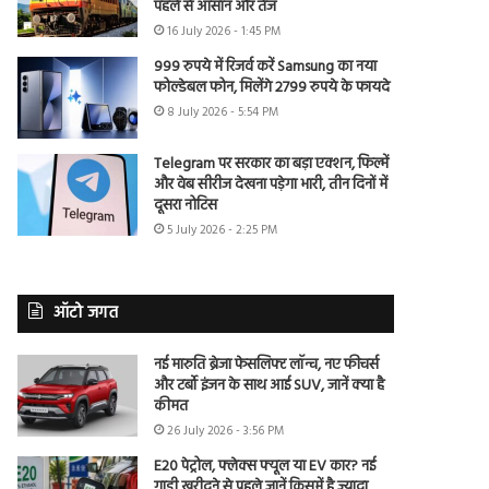
पहले से आसान और तेज
16 July 2026 - 1:45 PM
999 रुपये में रिजर्व करें Samsung का नया
फोल्डेबल फोन, मिलेंगे 2799 रुपये के फायदे
8 July 2026 - 5:54 PM
Telegram पर सरकार का बड़ा एक्शन, फिल्में
और वेब सीरीज देखना पड़ेगा भारी, तीन दिनों में
दूसरा नोटिस
5 July 2026 - 2:25 PM
ऑटो जगत
नई मारुति ब्रेजा फेसलिफ्ट लॉन्च, नए फीचर्स
और टर्बो इंजन के साथ आई SUV, जानें क्या है
कीमत
26 July 2026 - 3:56 PM
E20 पेट्रोल, फ्लेक्स फ्यूल या EV कार? नई
गाड़ी खरीदने से पहले जानें किसमें है ज्यादा