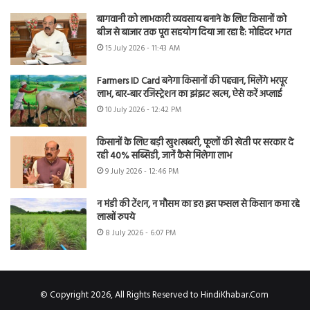
बागवानी को लाभकारी व्यवसाय बनाने के लिए किसानों को
बीज से बाजार तक पूरा सहयोग दिया जा रहा है: मोहिंदर भगत
15 July 2026 - 11:43 AM
Farmers ID Card बनेगा किसानों की पहचान, मिलेंगे भरपूर
लाभ, बार-बार रजिस्ट्रेशन का झंझट खत्म, ऐसे करें अप्लाई
10 July 2026 - 12:42 PM
किसानों के लिए बड़ी खुशखबरी, फूलों की खेती पर सरकार दे
रही 40% सब्सिडी, जानें कैसे मिलेगा लाभ
9 July 2026 - 12:46 PM
न मंडी की टेंशन, न मौसम का डर! इस फसल से किसान कमा रहे
लाखों रुपये
8 July 2026 - 6:07 PM
© Copyright 2026, All Rights Reserved to HindiKhabar.Com