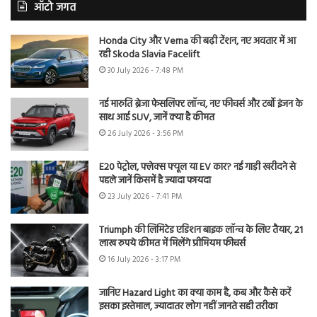
ऑटो जगत
Honda City और Verna की बढ़ी टेंशन, नए अवतार में आ
रही Skoda Slavia Facelift
30 July 2026 - 7:48 PM
नई मारुति ब्रेजा फेसलिफ्ट लॉन्च, नए फीचर्स और टर्बो इंजन के
साथ आई SUV, जानें क्या है कीमत
26 July 2026 - 3:56 PM
E20 पेट्रोल, फ्लेक्स फ्यूल या EV कार? नई गाड़ी खरीदने से
पहले जानें किसमें है ज्यादा फायदा
23 July 2026 - 7:41 PM
Triumph की लिमिटेड एडिशन बाइक लॉन्च के लिए तैयार, 21
लाख रुपये कीमत में मिलेंगे प्रीमियम फीचर्स
16 July 2026 - 3:17 PM
जानिए Hazard Light का क्या काम है, कब और कैसे करें
इसका इस्तेमाल, ज्यादातर लोग नहीं जानते सही तरीका