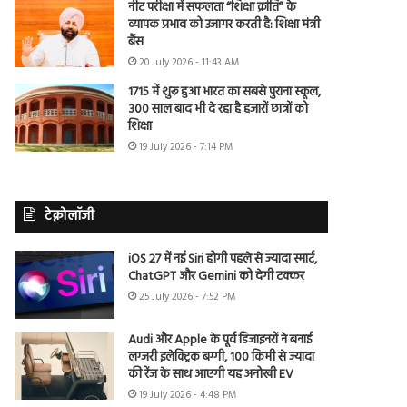
नीट परीक्षा में सफलता “शिक्षा क्रांति” के
व्यापक प्रभाव को उजागर करती है: शिक्षा मंत्री
बैंस
20 July 2026 - 11:43 AM
1715 में शुरू हुआ भारत का सबसे पुराना स्कूल,
300 साल बाद भी दे रहा है हजारों छात्रों को
शिक्षा
19 July 2026 - 7:14 PM
टेक्नोलॉजी
iOS 27 में नई Siri होगी पहले से ज्यादा स्मार्ट,
ChatGPT और Gemini को देगी टक्कर
25 July 2026 - 7:52 PM
Audi और Apple के पूर्व डिजाइनरों ने बनाई
लग्जरी इलेक्ट्रिक बग्गी, 100 किमी से ज्यादा
की रेंज के साथ आएगी यह अनोखी EV
19 July 2026 - 4:48 PM