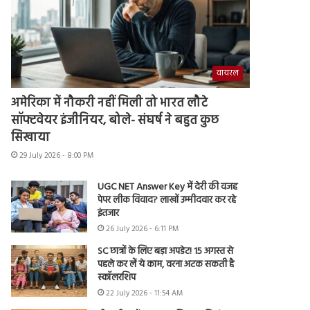
वायरल
अमेरिका में नौकरी नहीं मिली तो भारत लौटे
सॉफ्टवेयर इंजीनियर, बोले- संघर्ष ने बहुत कुछ
सिखाया
29 July 2026 - 8:00 PM
UGC NET Answer Key में देरी की वजह
पेपर लीक विवाद? लाखों उम्मीदवार कर रहे
इंतजार
26 July 2026 - 6:11 PM
SC छात्रों के लिए बड़ा अपडेट! 15 अगस्त से
पहले कर लें ये काम, वरना अटक सकती है
स्कॉलरशिप
22 July 2026 - 11:54 AM