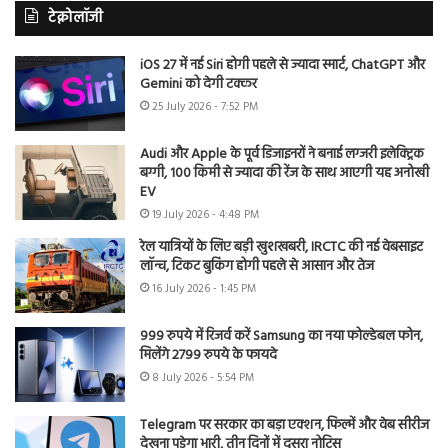
टेक्नोलॉजी
iOS 27 में नई Siri होगी पहले से ज्यादा स्मार्ट, ChatGPT और
Gemini को देगी टक्कर
25 July 2026 - 7:52 PM
Audi और Apple के पूर्व डिजाइनरों ने बनाई लग्जरी इलेक्ट्रिक
बग्गी, 100 किमी से ज्यादा की रेंज के साथ आएगी यह अनोखी
EV
19 July 2026 - 4:48 PM
रेल यात्रियों के लिए बड़ी खुशखबरी, IRCTC की नई वेबसाइट
लॉन्च, टिकट बुकिंग होगी पहले से आसान और तेज
16 July 2026 - 1:45 PM
999 रुपये में रिजर्व करें Samsung का नया फोल्डेबल फोन,
मिलेंगे 2799 रुपये के फायदे
8 July 2026 - 5:54 PM
Telegram पर सरकार का बड़ा एक्शन, फिल्में और वेब सीरीज
देखना पड़ेगा भारी, तीन दिनों में दूसरा नोटिस