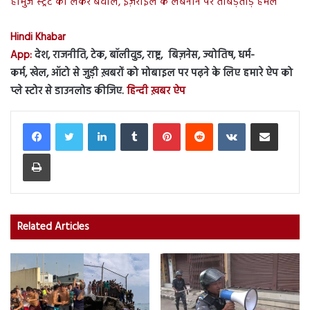
होर्मुज स्ट्रेट को लेकर बवाल, इज़राइल के लेबनान पर ताबड़तोड़ हमले
Hindi Khabar
App:
देश, राजनीति, टेक, बॉलीवुड, राष्ट्र, बिज़नेस, ज्योतिष, धर्म-
कर्म, खेल, ऑटो से जुड़ी ख़बरों को मोबाइल पर पढ़ने के लिए हमारे ऐप को
प्ले स्टोर से डाउनलोड कीजिए.
हिन्दी ख़बर ऐप
LinkedIn
Tumblr
Pinterest
Reddit
VKontakte
Share via Email
Print
Related Articles