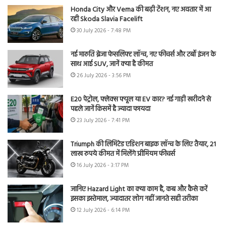
Honda City और Verna की बढ़ी टेंशन, नए अवतार में आ
रही Skoda Slavia Facelift
30 July 2026 - 7:48 PM
नई मारुति ब्रेजा फेसलिफ्ट लॉन्च, नए फीचर्स और टर्बो इंजन के
साथ आई SUV, जानें क्या है कीमत
26 July 2026 - 3:56 PM
E20 पेट्रोल, फ्लेक्स फ्यूल या EV कार? नई गाड़ी खरीदने से
पहले जानें किसमें है ज्यादा फायदा
23 July 2026 - 7:41 PM
Triumph की लिमिटेड एडिशन बाइक लॉन्च के लिए तैयार, 21
लाख रुपये कीमत में मिलेंगे प्रीमियम फीचर्स
16 July 2026 - 3:17 PM
जानिए Hazard Light का क्या काम है, कब और कैसे करें
इसका इस्तेमाल, ज्यादातर लोग नहीं जानते सही तरीका
12 July 2026 - 6:14 PM