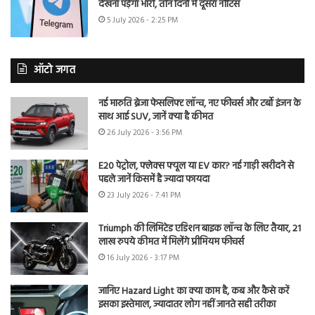
देखना पड़ेगा भारी, तीन दिनों में दूसरा नोटिस
5 July 2026 - 2:25 PM
ऑटो जगत
नई मारुति ब्रेजा फेसलिफ्ट लॉन्च, नए फीचर्स और टर्बो इंजन के
साथ आई SUV, जानें क्या है कीमत
26 July 2026 - 3:56 PM
E20 पेट्रोल, फ्लेक्स फ्यूल या EV कार? नई गाड़ी खरीदने से
पहले जानें किसमें है ज्यादा फायदा
23 July 2026 - 7:41 PM
Triumph की लिमिटेड एडिशन बाइक लॉन्च के लिए तैयार, 21
लाख रुपये कीमत में मिलेंगे प्रीमियम फीचर्स
16 July 2026 - 3:17 PM
जानिए Hazard Light का क्या काम है, कब और कैसे करें
इसका इस्तेमाल, ज्यादातर लोग नहीं जानते सही तरीका