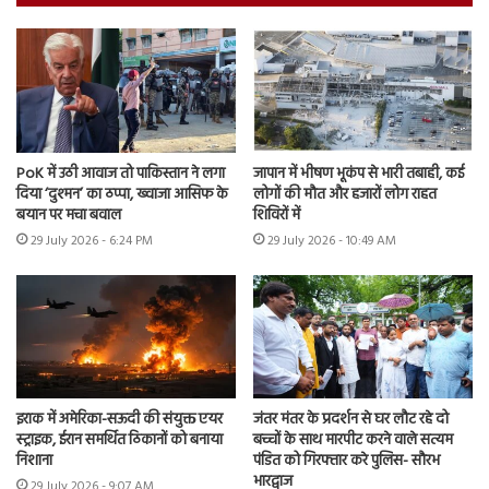
PoK में उठी आवाज तो पाकिस्तान ने लगा
जापान में भीषण भूकंप से भारी तबाही, कई
दिया ‘दुश्मन’ का ठप्पा, ख्वाजा आसिफ के
लोगों की मौत और हजारों लोग राहत
बयान पर मचा बवाल
शिविरों में
29 July 2026 - 6:24 PM
29 July 2026 - 10:49 AM
इराक में अमेरिका-सऊदी की संयुक्त एयर
जंतर मंतर के प्रदर्शन से घर लौट रहे दो
स्ट्राइक, ईरान समर्थित ठिकानों को बनाया
बच्चों के साथ मारपीट करने वाले सत्यम
निशाना
पंडित को गिरफ्तार करे पुलिस- सौरभ
भारद्वाज
29 July 2026 - 9:07 AM