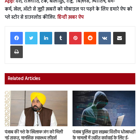
App:
देश, राजनीति, टेक, बॉलीवुड, राष्ट्र, बिज़नेस, ज्योतिष, धर्म-
कर्म, खेल, ऑटो से जुड़ी ख़बरों को मोबाइल पर पढ़ने के लिए हमारे ऐप को
प्ले स्टोर से डाउनलोड कीजिए.
हिन्दी ख़बर ऐप
LinkedIn
Tumblr
Pinterest
Reddit
VKontakte
Share via Email
Print
Related Articles
पंजाब की नशे के खिलाफ जंग को मिली
पंजाब पुलिस द्वारा साइबर वित्तीय धोखाधड़ी
नई ताकत, मानसिक स्वास्थ्य लीडर्स
के मामलों में त्वरित कार्रवाई के लिए ई-