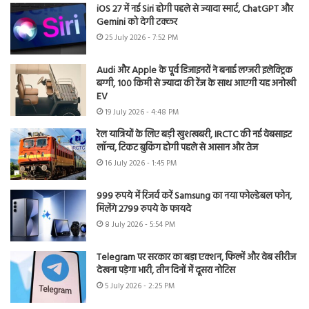
iOS 27 में नई Siri होगी पहले से ज्यादा स्मार्ट, ChatGPT और
Gemini को देगी टक्कर
25 July 2026 - 7:52 PM
Audi और Apple के पूर्व डिजाइनरों ने बनाई लग्जरी इलेक्ट्रिक
बग्गी, 100 किमी से ज्यादा की रेंज के साथ आएगी यह अनोखी
EV
19 July 2026 - 4:48 PM
रेल यात्रियों के लिए बड़ी खुशखबरी, IRCTC की नई वेबसाइट
लॉन्च, टिकट बुकिंग होगी पहले से आसान और तेज
16 July 2026 - 1:45 PM
999 रुपये में रिजर्व करें Samsung का नया फोल्डेबल फोन,
मिलेंगे 2799 रुपये के फायदे
8 July 2026 - 5:54 PM
Telegram पर सरकार का बड़ा एक्शन, फिल्में और वेब सीरीज
देखना पड़ेगा भारी, तीन दिनों में दूसरा नोटिस
5 July 2026 - 2:25 PM