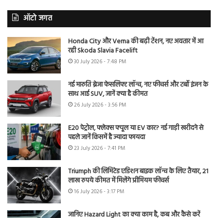
ऑटो जगत
Honda City और Verna की बढ़ी टेंशन, नए अवतार में आ
रही Skoda Slavia Facelift
30 July 2026 - 7:48 PM
नई मारुति ब्रेजा फेसलिफ्ट लॉन्च, नए फीचर्स और टर्बो इंजन के
साथ आई SUV, जानें क्या है कीमत
26 July 2026 - 3:56 PM
E20 पेट्रोल, फ्लेक्स फ्यूल या EV कार? नई गाड़ी खरीदने से
पहले जानें किसमें है ज्यादा फायदा
23 July 2026 - 7:41 PM
Triumph की लिमिटेड एडिशन बाइक लॉन्च के लिए तैयार, 21
लाख रुपये कीमत में मिलेंगे प्रीमियम फीचर्स
16 July 2026 - 3:17 PM
जानिए Hazard Light का क्या काम है, कब और कैसे करें