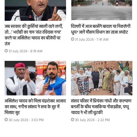
जब सरकार की कुर्सियां खाली रहने लगीं,
दिल्ली में आज बरसेंगे बादल या निकलेगी
तो…’ भदोही का नाम ‘संत रविदास नगर’
धूप? जानें मौसम विभाग का ताजा अपडेट
करने पर अखिलेश यादव का बीजेपी पर
31 July 2026 - 7:41 AM
तंज
31 July 2026 - 8:19 AM
अखिलेश यादव को मिला चंद्रशेखर आजाद
संसद परिसर में प्रियंका गांधी और कल्याण
का साथ, नगीना सांसद ने सपा के सुर में
बनर्जी के बीच मजाकिया नोकझोंक, पप्पू
मिलाए सुर
यादव ने भी ली चुटकी
30 July 2026 - 3:03 PM
30 July 2026 - 2:22 PM