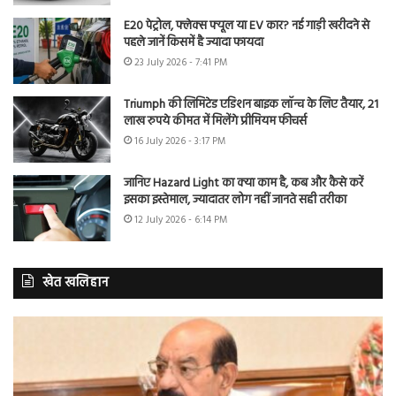
E20 पेट्रोल, फ्लेक्स फ्यूल या EV कार? नई गाड़ी खरीदने से
पहले जानें किसमें है ज्यादा फायदा
23 July 2026 - 7:41 PM
Triumph की लिमिटेड एडिशन बाइक लॉन्च के लिए तैयार, 21
लाख रुपये कीमत में मिलेंगे प्रीमियम फीचर्स
16 July 2026 - 3:17 PM
जानिए Hazard Light का क्या काम है, कब और कैसे करें
इसका इस्तेमाल, ज्यादातर लोग नहीं जानते सही तरीका
12 July 2026 - 6:14 PM
खेत खलिहान