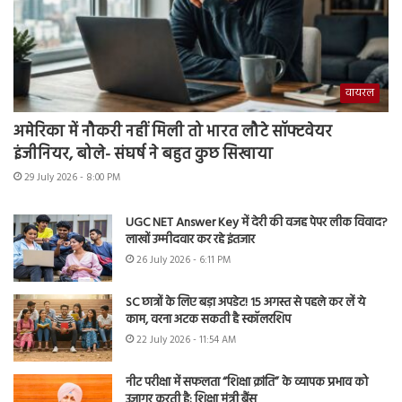
वायरल
अमेरिका में नौकरी नहीं मिली तो भारत लौटे सॉफ्टवेयर
इंजीनियर, बोले- संघर्ष ने बहुत कुछ सिखाया
29 July 2026 - 8:00 PM
UGC NET Answer Key में देरी की वजह पेपर लीक विवाद?
लाखों उम्मीदवार कर रहे इंतजार
26 July 2026 - 6:11 PM
SC छात्रों के लिए बड़ा अपडेट! 15 अगस्त से पहले कर लें ये
काम, वरना अटक सकती है स्कॉलरशिप
22 July 2026 - 11:54 AM
नीट परीक्षा में सफलता “शिक्षा क्रांति” के व्यापक प्रभाव को
उजागर करती है: शिक्षा मंत्री बैंस