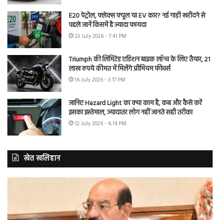
E20 पेट्रोल, फ्लेक्स फ्यूल या EV कार? नई गाड़ी खरीदने से
पहले जानें किसमें है ज्यादा फायदा
23 July 2026 - 7:41 PM
Triumph की लिमिटेड एडिशन बाइक लॉन्च के लिए तैयार, 21
लाख रुपये कीमत में मिलेंगे प्रीमियम फीचर्स
16 July 2026 - 3:17 PM
जानिए Hazard Light का क्या काम है, कब और कैसे करें
इसका इस्तेमाल, ज्यादातर लोग नहीं जानते सही तरीका
12 July 2026 - 6:14 PM
खेत खलिहान