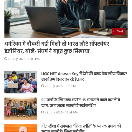
वायरल
अमेरिका में नौकरी नहीं मिली तो भारत लौटे सॉफ्टवेयर
इंजीनियर, बोले- संघर्ष ने बहुत कुछ सिखाया
29 July 2026 - 8:00 PM
UGC NET Answer Key में देरी की वजह पेपर लीक विवाद?
लाखों उम्मीदवार कर रहे इंतजार
26 July 2026 - 6:11 PM
SC छात्रों के लिए बड़ा अपडेट! 15 अगस्त से पहले कर लें ये
काम, वरना अटक सकती है स्कॉलरशिप
22 July 2026 - 11:54 AM
नीट परीक्षा में सफलता “शिक्षा क्रांति” के व्यापक प्रभाव को