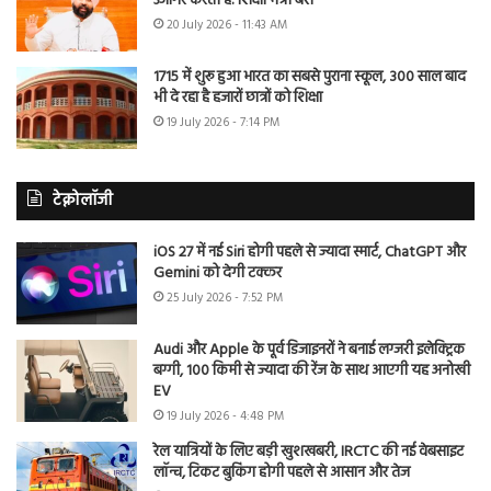
उजागर करती है: शिक्षा मंत्री बैंस
20 July 2026 - 11:43 AM
1715 में शुरू हुआ भारत का सबसे पुराना स्कूल, 300 साल बाद
भी दे रहा है हजारों छात्रों को शिक्षा
19 July 2026 - 7:14 PM
टेक्नोलॉजी
iOS 27 में नई Siri होगी पहले से ज्यादा स्मार्ट, ChatGPT और
Gemini को देगी टक्कर
25 July 2026 - 7:52 PM
Audi और Apple के पूर्व डिजाइनरों ने बनाई लग्जरी इलेक्ट्रिक
बग्गी, 100 किमी से ज्यादा की रेंज के साथ आएगी यह अनोखी
EV
19 July 2026 - 4:48 PM
रेल यात्रियों के लिए बड़ी खुशखबरी, IRCTC की नई वेबसाइट
लॉन्च, टिकट बुकिंग होगी पहले से आसान और तेज