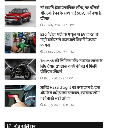
नई मारुति ब्रेजा फेसलिफ्ट लॉन्च, नए फीचर्स
और टर्बो इंजन के साथ आई SUV, जानें क्या है
कीमत
26 July 2026 - 3:56 PM
E20 पेट्रोल, फ्लेक्स फ्यूल या EV कार? नई
गाड़ी खरीदने से पहले जानें किसमें है ज्यादा
फायदा
23 July 2026 - 7:41 PM
Triumph की लिमिटेड एडिशन बाइक लॉन्च के
लिए तैयार, 21 लाख रुपये कीमत में मिलेंगे
प्रीमियम फीचर्स
16 July 2026 - 3:17 PM
जानिए Hazard Light का क्या काम है, कब
और कैसे करें इसका इस्तेमाल, ज्यादातर लोग
नहीं जानते सही तरीका
12 July 2026 - 6:14 PM
खेत खलिहान