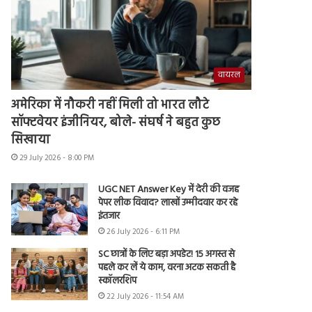
वायरल
अमेरिका में नौकरी नहीं मिली तो भारत लौटे
सॉफ्टवेयर इंजीनियर, बोले- संघर्ष ने बहुत कुछ
सिखाया
29 July 2026 - 8:00 PM
UGC NET Answer Key में देरी की वजह
पेपर लीक विवाद? लाखों उम्मीदवार कर रहे
इंतजार
26 July 2026 - 6:11 PM
SC छात्रों के लिए बड़ा अपडेट! 15 अगस्त से
पहले कर लें ये काम, वरना अटक सकती है
स्कॉलरशिप
22 July 2026 - 11:54 AM