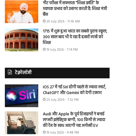
नीट परीक्षा में सफलता “शिक्षा क्रांति” के
व्यापक प्रभाव को उजागर करती है: शिक्षा मंत्री
बैंस
20 July 2026 - 11:43 AM
1715 में शुरू हुआ भारत का सबसे पुराना स्कूल,
300 साल बाद भी दे रहा है हजारों छात्रों को
शिक्षा
19 July 2026 - 7:14 PM
टेक्नोलॉजी
iOS 27 में नई Siri होगी पहले से ज्यादा स्मार्ट,
ChatGPT और Gemini को देगी टक्कर
25 July 2026 - 7:52 PM
Audi और Apple के पूर्व डिजाइनरों ने बनाई
लग्जरी इलेक्ट्रिक बग्गी, 100 किमी से ज्यादा
की रेंज के साथ आएगी यह अनोखी EV
19 July 2026 - 4:48 PM