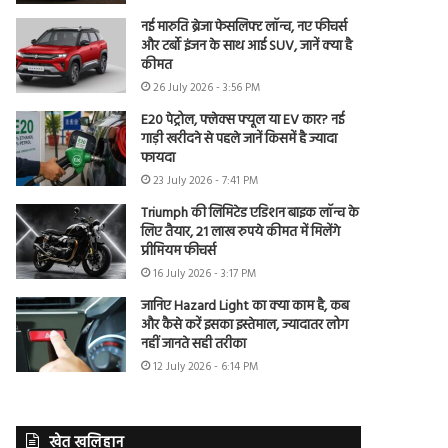
नई मारुति ब्रेजा फेसलिफ्ट लॉन्च, नए फीचर्स
और टर्बो इंजन के साथ आई SUV, जानें क्या है
कीमत
26 July 2026 - 3:56 PM
E20 पेट्रोल, फ्लेक्स फ्यूल या EV कार? नई
गाड़ी खरीदने से पहले जानें किसमें है ज्यादा
फायदा
23 July 2026 - 7:41 PM
Triumph की लिमिटेड एडिशन बाइक लॉन्च के
लिए तैयार, 21 लाख रुपये कीमत में मिलेंगे
प्रीमियम फीचर्स
16 July 2026 - 3:17 PM
जानिए Hazard Light का क्या काम है, कब
और कैसे करें इसका इस्तेमाल, ज्यादातर लोग
नहीं जानते सही तरीका
12 July 2026 - 6:14 PM
खेत खलिहान