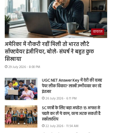
वायरल
अमेरिका में नौकरी नहीं मिली तो भारत लौटे
सॉफ्टवेयर इंजीनियर, बोले- संघर्ष ने बहुत कुछ
सिखाया
29 July 2026 - 8:00 PM
UGC NET Answer Key में देरी की वजह
पेपर लीक विवाद? लाखों उम्मीदवार कर रहे
इंतजार
26 July 2026 - 6:11 PM
SC छात्रों के लिए बड़ा अपडेट! 15 अगस्त से
पहले कर लें ये काम, वरना अटक सकती है
स्कॉलरशिप
22 July 2026 - 11:54 AM