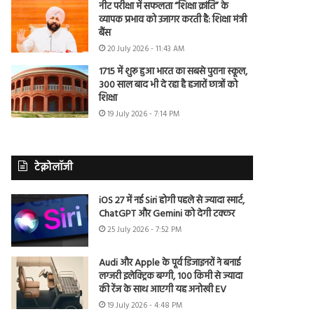
नीट परीक्षा में सफलता “शिक्षा क्रांति” के
व्यापक प्रभाव को उजागर करती है: शिक्षा मंत्री
बैंस
20 July 2026 - 11:43 AM
1715 में शुरू हुआ भारत का सबसे पुराना स्कूल,
300 साल बाद भी दे रहा है हजारों छात्रों को
शिक्षा
19 July 2026 - 7:14 PM
टेक्नोलॉजी
iOS 27 में नई Siri होगी पहले से ज्यादा स्मार्ट,
ChatGPT और Gemini को देगी टक्कर
25 July 2026 - 7:52 PM
Audi और Apple के पूर्व डिजाइनरों ने बनाई
लग्जरी इलेक्ट्रिक बग्गी, 100 किमी से ज्यादा
की रेंज के साथ आएगी यह अनोखी EV
19 July 2026 - 4:48 PM