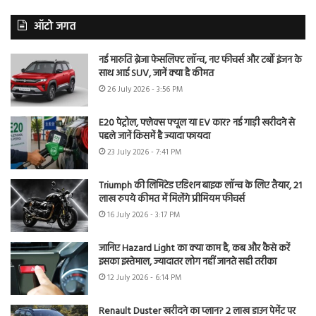
ऑटो जगत
नई मारुति ब्रेजा फेसलिफ्ट लॉन्च, नए फीचर्स और टर्बो इंजन के
साथ आई SUV, जानें क्या है कीमत
26 July 2026 - 3:56 PM
E20 पेट्रोल, फ्लेक्स फ्यूल या EV कार? नई गाड़ी खरीदने से
पहले जानें किसमें है ज्यादा फायदा
23 July 2026 - 7:41 PM
Triumph की लिमिटेड एडिशन बाइक लॉन्च के लिए तैयार, 21
लाख रुपये कीमत में मिलेंगे प्रीमियम फीचर्स
16 July 2026 - 3:17 PM
जानिए Hazard Light का क्या काम है, कब और कैसे करें
इसका इस्तेमाल, ज्यादातर लोग नहीं जानते सही तरीका
12 July 2026 - 6:14 PM
Renault Duster खरीदने का प्लान? 2 लाख डाउन पेमेंट पर