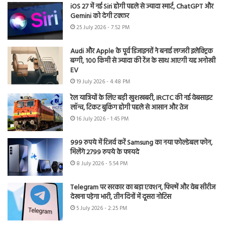
iOS 27 में नई Siri होगी पहले से ज्यादा स्मार्ट, ChatGPT और
Gemini को देगी टक्कर
25 July 2026 - 7:52 PM
Audi और Apple के पूर्व डिजाइनरों ने बनाई लग्जरी इलेक्ट्रिक
बग्गी, 100 किमी से ज्यादा की रेंज के साथ आएगी यह अनोखी
EV
19 July 2026 - 4:48 PM
रेल यात्रियों के लिए बड़ी खुशखबरी, IRCTC की नई वेबसाइट
लॉन्च, टिकट बुकिंग होगी पहले से आसान और तेज
16 July 2026 - 1:45 PM
999 रुपये में रिजर्व करें Samsung का नया फोल्डेबल फोन,
मिलेंगे 2799 रुपये के फायदे
8 July 2026 - 5:54 PM
Telegram पर सरकार का बड़ा एक्शन, फिल्में और वेब सीरीज
देखना पड़ेगा भारी, तीन दिनों में दूसरा नोटिस
5 July 2026 - 2:25 PM