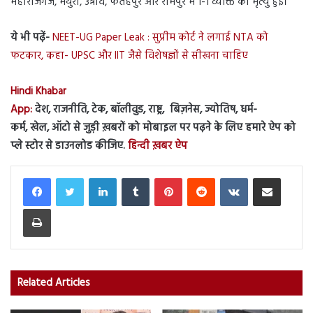
महाराजगंज, मथुरा, उन्नाव, फतेहपुर और रामपुर में 1-1 व्यक्ति की मृत्यु हुई।
ये भी पढ़ें-
NEET-UG Paper Leak : सुप्रीम कोर्ट ने लगाई NTA को
फटकार, कहा- UPSC और IIT जैसे विशेषज्ञों से सीखना चाहिए
Hindi Khabar
App:
देश, राजनीति, टेक, बॉलीवुड, राष्ट्र, बिज़नेस, ज्योतिष, धर्म-
कर्म, खेल, ऑटो से जुड़ी ख़बरों को मोबाइल पर पढ़ने के लिए हमारे ऐप को
प्ले स्टोर से डाउनलोड कीजिए.
हिन्दी ख़बर ऐप
LinkedIn
Tumblr
Pinterest
Reddit
VKontakte
Share via Email
Print
Related Articles