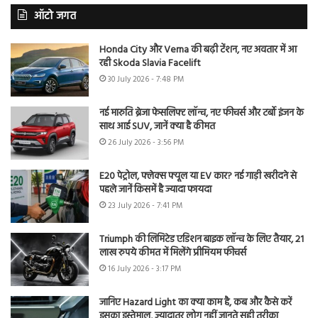
ऑटो जगत
Honda City और Verna की बढ़ी टेंशन, नए अवतार में आ
रही Skoda Slavia Facelift
30 July 2026 - 7:48 PM
नई मारुति ब्रेजा फेसलिफ्ट लॉन्च, नए फीचर्स और टर्बो इंजन के
साथ आई SUV, जानें क्या है कीमत
26 July 2026 - 3:56 PM
E20 पेट्रोल, फ्लेक्स फ्यूल या EV कार? नई गाड़ी खरीदने से
पहले जानें किसमें है ज्यादा फायदा
23 July 2026 - 7:41 PM
Triumph की लिमिटेड एडिशन बाइक लॉन्च के लिए तैयार, 21
लाख रुपये कीमत में मिलेंगे प्रीमियम फीचर्स
16 July 2026 - 3:17 PM
जानिए Hazard Light का क्या काम है, कब और कैसे करें
इसका इस्तेमाल, ज्यादातर लोग नहीं जानते सही तरीका