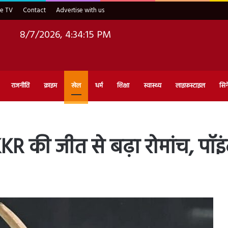
ve TV
Contact
Advertise with us
8/7/2026, 4:34:16 PM
राजनीति
क्राइम
खेल
धर्म
शिक्षा
स्वास्थ्य
लाइफ़स्टाइल
सिन
R की जीत से बढ़ा रोमांच, पॉइं