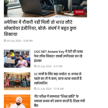
वायरल
अमेरिका में नौकरी नहीं मिली तो भारत लौटे
सॉफ्टवेयर इंजीनियर, बोले- संघर्ष ने बहुत कुछ
सिखाया
29 July 2026 - 8:00 PM
UGC NET Answer Key में देरी की वजह
पेपर लीक विवाद? लाखों उम्मीदवार कर रहे
इंतजार
26 July 2026 - 6:11 PM
SC छात्रों के लिए बड़ा अपडेट! 15 अगस्त से
पहले कर लें ये काम, वरना अटक सकती है
स्कॉलरशिप
22 July 2026 - 11:54 AM
नीट परीक्षा में सफलता “शिक्षा क्रांति” के
व्यापक प्रभाव को उजागर करती है: शिक्षा मंत्री
बैंस