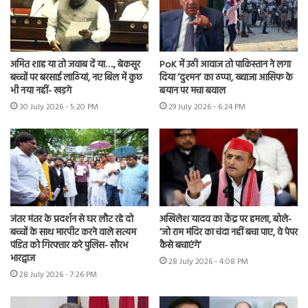
अमित शाह या तो जवाब दें या…., बेकसूर
PoK में उठी आवाज तो पाकिस्तान ने लगा
बच्चों पर बरसाई लाठियां, नए बिल में कुछ
दिया ‘दुश्मन’ का ठप्पा, ख्वाजा आसिफ के
भी नया नहीं- खड़गे
बयान पर मचा बवाल
30 July 2026 - 5:20 PM
29 July 2026 - 6:24 PM
जंतर मंतर के प्रदर्शन से घर लौट रहे दो
अखिलेश यादव का केंद्र पर हमला, बोले-
बच्चों के साथ मारपीट करने वाले सत्यम
‘जो राम मंदिर का चंदा नहीं बचा पाए, वे पेपर
पंडित को गिरफ्तार करे पुलिस- सौरभ
कैसे बचाएंगे’
भारद्वाज
28 July 2026 - 4:08 PM
28 July 2026 - 7:26 PM