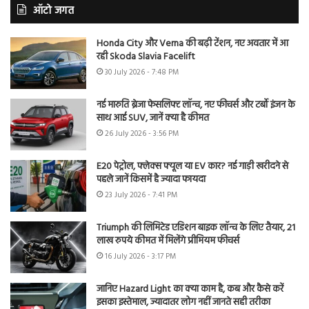
ऑटो जगत
Honda City और Verna की बढ़ी टेंशन, नए अवतार में आ
रही Skoda Slavia Facelift
30 July 2026 - 7:48 PM
नई मारुति ब्रेजा फेसलिफ्ट लॉन्च, नए फीचर्स और टर्बो इंजन के
साथ आई SUV, जानें क्या है कीमत
26 July 2026 - 3:56 PM
E20 पेट्रोल, फ्लेक्स फ्यूल या EV कार? नई गाड़ी खरीदने से
पहले जानें किसमें है ज्यादा फायदा
23 July 2026 - 7:41 PM
Triumph की लिमिटेड एडिशन बाइक लॉन्च के लिए तैयार, 21
लाख रुपये कीमत में मिलेंगे प्रीमियम फीचर्स
16 July 2026 - 3:17 PM
जानिए Hazard Light का क्या काम है, कब और कैसे करें
इसका इस्तेमाल, ज्यादातर लोग नहीं जानते सही तरीका