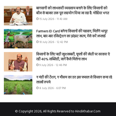
बागवानी को लाभकारी व्यवसाय बनाने के लिए किसानों को
बीज से बाजार तक पूरा सहयोग दिया जा रहा है: मोहिंदर भगत
15 July 2026 - 11:43 AM
Farmers ID Card बनेगा किसानों की पहचान, मिलेंगे भरपूर
लाभ, बार-बार रजिस्ट्रेशन का झंझट खत्म, ऐसे करें अप्लाई
10 July 2026 - 12:42 PM
किसानों के लिए बड़ी खुशखबरी, फूलों की खेती पर सरकार दे
रही 40% सब्सिडी, जानें कैसे मिलेगा लाभ
9 July 2026 - 12:46 PM
न मंडी की टेंशन, न मौसम का डर! इस फसल से किसान कमा रहे
लाखों रुपये
8 July 2026 - 6:07 PM
© Copyright 2026, All Rights Reserved to HindiKhabar.Com