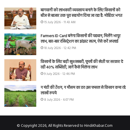
बागवानी को लाभकारी व्यवसाय बनाने के लिए किसानों को
बीज से बाजार तक पूरा सहयोग दिया जा रहा है: मोहिंदर भगत
15 July 2026 - 11:43 AM
Farmers ID Card बनेगा किसानों की पहचान, मिलेंगे भरपूर
लाभ, बार-बार रजिस्ट्रेशन का झंझट खत्म, ऐसे करें अप्लाई
10 July 2026 - 12:42 PM
किसानों के लिए बड़ी खुशखबरी, फूलों की खेती पर सरकार दे
रही 40% सब्सिडी, जानें कैसे मिलेगा लाभ
9 July 2026 - 12:46 PM
न मंडी की टेंशन, न मौसम का डर! इस फसल से किसान कमा रहे
लाखों रुपये
8 July 2026 - 6:07 PM
© Copyright 2026, All Rights Reserved to HindiKhabar.Com