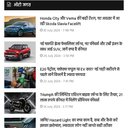
ऑटो जगत
Honda City और Verna की बढ़ी टेंशन, नए अवतार में आ
रही Skoda Slavia Facelift
30 July 2026 - 7:48 PM
नई मारुति ब्रेजा फेसलिफ्ट लॉन्च, नए फीचर्स और टर्बो इंजन के
साथ आई SUV, जानें क्या है कीमत
26 July 2026 - 3:56 PM
E20 पेट्रोल, फ्लेक्स फ्यूल या EV कार? नई गाड़ी खरीदने से
पहले जानें किसमें है ज्यादा फायदा
23 July 2026 - 7:41 PM
Triumph की लिमिटेड एडिशन बाइक लॉन्च के लिए तैयार, 21
लाख रुपये कीमत में मिलेंगे प्रीमियम फीचर्स
16 July 2026 - 3:17 PM
जानिए Hazard Light का क्या काम है, कब और कैसे करें
इसका इस्तेमाल, ज्यादातर लोग नहीं जानते सही तरीका