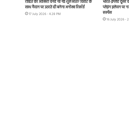
रोहित का आखिरी वनडे या नई शुरुआत? विराट के
भारत-इंग्लैंड दूसरे
साथ मैदान पर उतरते ही बनेगा अनोखा रिकॉर्ड
प्लेइंग इलेवन पर न
सस्पेंस
17 July 2026 - 4:28 PM
16 July 2026 - 