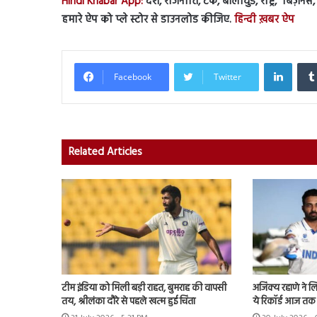
Hindi Khabar App:
देश, राजनीति, टेक, बॉलीवुड, राष्ट्र, बिज़ने
हमारे ऐप को प्ले स्टोर से डाउनलोड कीजिए.
हिन्दी ख़बर ऐप
Linked
Facebook
Twitter
Related Articles
टीम इंडिया को मिली बड़ी राहत, बुमराह की वापसी
अजिंक्य रहाणे ने ल
तय, श्रीलंका दौरे से पहले खत्म हुई चिंता
ये रिकॉर्ड आज तक 