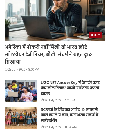
वायरल
अमेरिका में नौकरी नहीं मिली तो भारत लौटे
सॉफ्टवेयर इंजीनियर, बोले- संघर्ष ने बहुत कुछ
सिखाया
29 July 2026 - 8:00 PM
UGC NET Answer Key में देरी की वजह
पेपर लीक विवाद? लाखों उम्मीदवार कर रहे
इंतजार
26 July 2026 - 6:11 PM
SC छात्रों के लिए बड़ा अपडेट! 15 अगस्त से
पहले कर लें ये काम, वरना अटक सकती है
स्कॉलरशिप
22 July 2026 - 11:54 AM