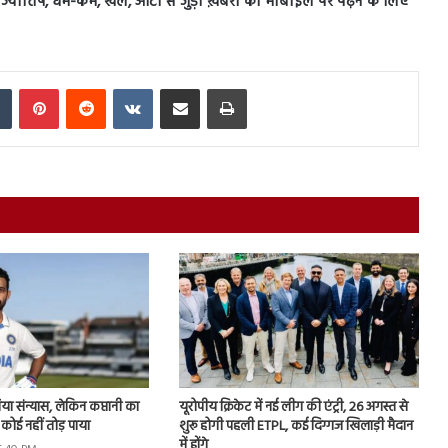
स, ज्योतिष, धर्म-कर्म, खेल, ऑटो से जुड़ी ख़बरों को मोबाइल पर पढ़ने के लिए
In
Tumblr
Pinterest
Reddit
VKontakte
Share via Email
Print
िया संन्यास, लेकिन कप्तानी का
यूरोपीय क्रिकेट में नई लीग की एंट्री, 26 अगस्त से
कोई नहीं तोड़ पाया
शुरू होगी पहली ETPL, कई दिग्गज खिलाड़ी मैदान
में होंगे