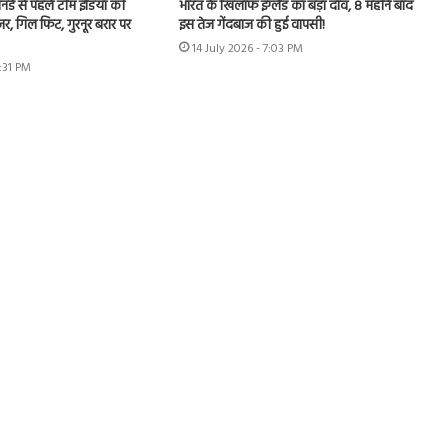
 वनडे से पहले टीम इंडिया की
भारत के खिलाफ इंग्लैंड का बड़ा दांव, 8 महीने बाद
जर, गिल फिट, गुरनूर बरार पर
इस तेज गेंदबाज की हुई वापसी!
14 July 2026 - 7:03 PM
2:31 PM