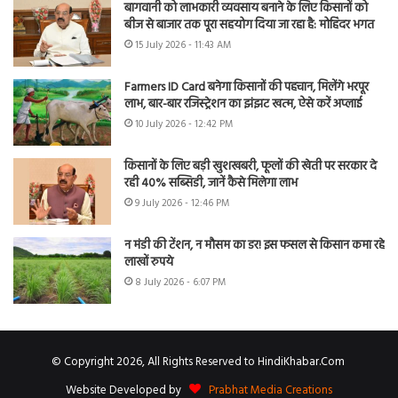
बागवानी को लाभकारी व्यवसाय बनाने के लिए किसानों को
बीज से बाजार तक पूरा सहयोग दिया जा रहा है: मोहिंदर भगत
15 July 2026 - 11:43 AM
Farmers ID Card बनेगा किसानों की पहचान, मिलेंगे भरपूर
लाभ, बार-बार रजिस्ट्रेशन का झंझट खत्म, ऐसे करें अप्लाई
10 July 2026 - 12:42 PM
किसानों के लिए बड़ी खुशखबरी, फूलों की खेती पर सरकार दे
रही 40% सब्सिडी, जानें कैसे मिलेगा लाभ
9 July 2026 - 12:46 PM
न मंडी की टेंशन, न मौसम का डर! इस फसल से किसान कमा रहे
लाखों रुपये
8 July 2026 - 6:07 PM
© Copyright 2026, All Rights Reserved to HindiKhabar.Com
Website Developed by
Prabhat Media Creations