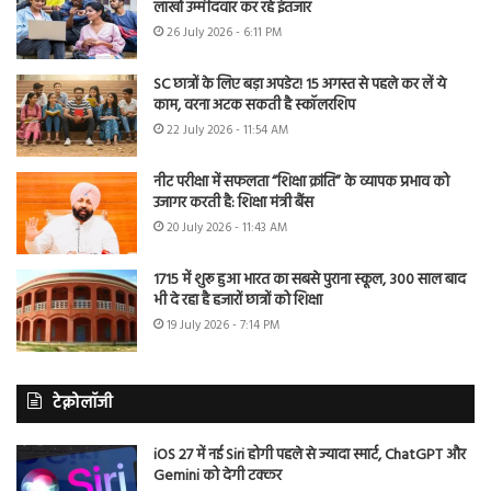
लाखों उम्मीदवार कर रहे इंतजार
26 July 2026 - 6:11 PM
SC छात्रों के लिए बड़ा अपडेट! 15 अगस्त से पहले कर लें ये
काम, वरना अटक सकती है स्कॉलरशिप
22 July 2026 - 11:54 AM
नीट परीक्षा में सफलता “शिक्षा क्रांति” के व्यापक प्रभाव को
उजागर करती है: शिक्षा मंत्री बैंस
20 July 2026 - 11:43 AM
1715 में शुरू हुआ भारत का सबसे पुराना स्कूल, 300 साल बाद
भी दे रहा है हजारों छात्रों को शिक्षा
19 July 2026 - 7:14 PM
टेक्नोलॉजी
iOS 27 में नई Siri होगी पहले से ज्यादा स्मार्ट, ChatGPT और
Gemini को देगी टक्कर