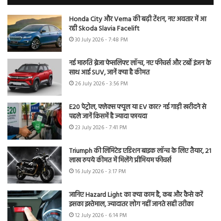
Honda City और Verna की बढ़ी टेंशन, नए अवतार में आ
रही Skoda Slavia Facelift
30 July 2026 - 7:48 PM
नई मारुति ब्रेजा फेसलिफ्ट लॉन्च, नए फीचर्स और टर्बो इंजन के
साथ आई SUV, जानें क्या है कीमत
26 July 2026 - 3:56 PM
E20 पेट्रोल, फ्लेक्स फ्यूल या EV कार? नई गाड़ी खरीदने से
पहले जानें किसमें है ज्यादा फायदा
23 July 2026 - 7:41 PM
Triumph की लिमिटेड एडिशन बाइक लॉन्च के लिए तैयार, 21
लाख रुपये कीमत में मिलेंगे प्रीमियम फीचर्स
16 July 2026 - 3:17 PM
जानिए Hazard Light का क्या काम है, कब और कैसे करें
इसका इस्तेमाल, ज्यादातर लोग नहीं जानते सही तरीका
12 July 2026 - 6:14 PM