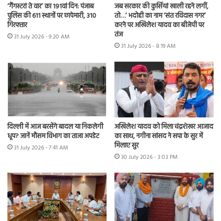
‘गैंगस्टरां ते वार’ का 191वां दिन: पंजाब
जब सरकार की कुर्सियां खाली रहने लगीं,
पुलिस की 611 स्थानों पर छापेमारी, 310
तो…’ भदोही का नाम ‘संत रविदास नगर’
गिरफ्तार
करने पर अखिलेश यादव का बीजेपी पर
तंज
31 July 2026 - 9:20 AM
31 July 2026 - 8:19 AM
दिल्ली में आज बरसेंगे बादल या निकलेगी
अखिलेश यादव को मिला चंद्रशेखर आजाद
धूप? जानें मौसम विभाग का ताजा अपडेट
का साथ, नगीना सांसद ने सपा के सुर में
मिलाए सुर
31 July 2026 - 7:41 AM
30 July 2026 - 3:03 PM