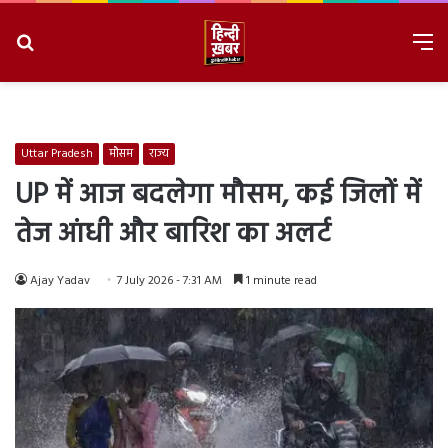
Search
M
for
8/6/2026, 8:47:44 PM
Uttar Pradesh
मौसम
राज्य
UP में आज बदलेगा मौसम, कई जिलों में
तेज आंधी और बारिश का अलर्ट
Ajay Yadav
7 July 2026 - 7:31 AM
1 minute read