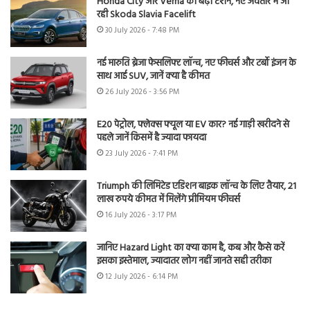
Honda City और Verna की बढ़ी टेंशन, नए अवतार में आ
रही Skoda Slavia Facelift
30 July 2026 - 7:48 PM
नई मारुति ब्रेजा फेसलिफ्ट लॉन्च, नए फीचर्स और टर्बो इंजन के
साथ आई SUV, जानें क्या है कीमत
26 July 2026 - 3:56 PM
E20 पेट्रोल, फ्लेक्स फ्यूल या EV कार? नई गाड़ी खरीदने से
पहले जानें किसमें है ज्यादा फायदा
23 July 2026 - 7:41 PM
Triumph की लिमिटेड एडिशन बाइक लॉन्च के लिए तैयार, 21
लाख रुपये कीमत में मिलेंगे प्रीमियम फीचर्स
16 July 2026 - 3:17 PM
जानिए Hazard Light का क्या काम है, कब और कैसे करें
इसका इस्तेमाल, ज्यादातर लोग नहीं जानते सही तरीका
12 July 2026 - 6:14 PM