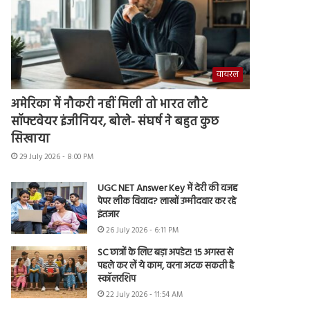
वायरल
अमेरिका में नौकरी नहीं मिली तो भारत लौटे
सॉफ्टवेयर इंजीनियर, बोले- संघर्ष ने बहुत कुछ
सिखाया
29 July 2026 - 8:00 PM
UGC NET Answer Key में देरी की वजह
पेपर लीक विवाद? लाखों उम्मीदवार कर रहे
इंतजार
26 July 2026 - 6:11 PM
SC छात्रों के लिए बड़ा अपडेट! 15 अगस्त से
पहले कर लें ये काम, वरना अटक सकती है
स्कॉलरशिप
22 July 2026 - 11:54 AM