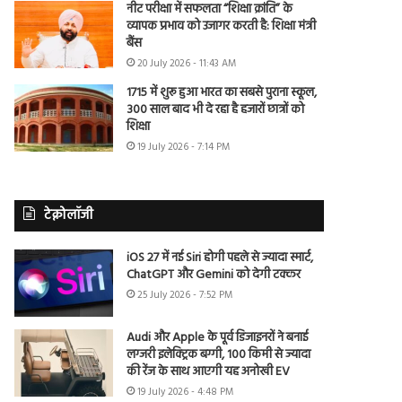
नीट परीक्षा में सफलता “शिक्षा क्रांति” के
व्यापक प्रभाव को उजागर करती है: शिक्षा मंत्री
बैंस
20 July 2026 - 11:43 AM
1715 में शुरू हुआ भारत का सबसे पुराना स्कूल,
300 साल बाद भी दे रहा है हजारों छात्रों को
शिक्षा
19 July 2026 - 7:14 PM
टेक्नोलॉजी
iOS 27 में नई Siri होगी पहले से ज्यादा स्मार्ट,
ChatGPT और Gemini को देगी टक्कर
25 July 2026 - 7:52 PM
Audi और Apple के पूर्व डिजाइनरों ने बनाई
लग्जरी इलेक्ट्रिक बग्गी, 100 किमी से ज्यादा
की रेंज के साथ आएगी यह अनोखी EV
19 July 2026 - 4:48 PM