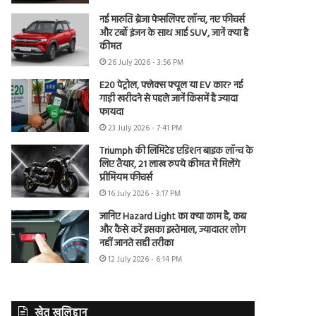
नई मारुति ब्रेजा फेसलिफ्ट लॉन्च, नए फीचर्स
और टर्बो इंजन के साथ आई SUV, जानें क्या है
कीमत
26 July 2026 - 3:56 PM
E20 पेट्रोल, फ्लेक्स फ्यूल या EV कार? नई
गाड़ी खरीदने से पहले जानें किसमें है ज्यादा
फायदा
23 July 2026 - 7:41 PM
Triumph की लिमिटेड एडिशन बाइक लॉन्च के
लिए तैयार, 21 लाख रुपये कीमत में मिलेंगे
प्रीमियम फीचर्स
16 July 2026 - 3:17 PM
जानिए Hazard Light का क्या काम है, कब
और कैसे करें इसका इस्तेमाल, ज्यादातर लोग
नहीं जानते सही तरीका
12 July 2026 - 6:14 PM
खेत खलिहान