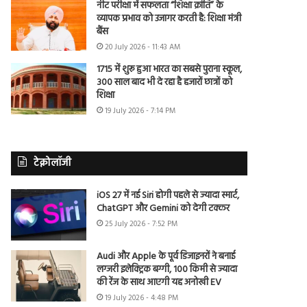
नीट परीक्षा में सफलता “शिक्षा क्रांति” के
व्यापक प्रभाव को उजागर करती है: शिक्षा मंत्री
बैंस
20 July 2026 - 11:43 AM
1715 में शुरू हुआ भारत का सबसे पुराना स्कूल,
300 साल बाद भी दे रहा है हजारों छात्रों को
शिक्षा
19 July 2026 - 7:14 PM
टेक्नोलॉजी
iOS 27 में नई Siri होगी पहले से ज्यादा स्मार्ट,
ChatGPT और Gemini को देगी टक्कर
25 July 2026 - 7:52 PM
Audi और Apple के पूर्व डिजाइनरों ने बनाई
लग्जरी इलेक्ट्रिक बग्गी, 100 किमी से ज्यादा
की रेंज के साथ आएगी यह अनोखी EV
19 July 2026 - 4:48 PM