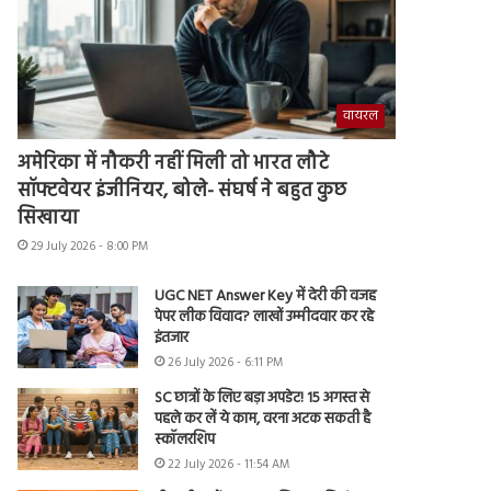
वायरल
अमेरिका में नौकरी नहीं मिली तो भारत लौटे
सॉफ्टवेयर इंजीनियर, बोले- संघर्ष ने बहुत कुछ
सिखाया
29 July 2026 - 8:00 PM
UGC NET Answer Key में देरी की वजह
पेपर लीक विवाद? लाखों उम्मीदवार कर रहे
इंतजार
26 July 2026 - 6:11 PM
SC छात्रों के लिए बड़ा अपडेट! 15 अगस्त से
पहले कर लें ये काम, वरना अटक सकती है
स्कॉलरशिप
22 July 2026 - 11:54 AM