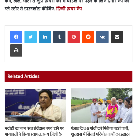
कर्म, खेल, ऑटो से जुड़ी ख़बरों को मोबाइल पर पढ़ने के लिए हमारे ऐप को
प्ले स्टोर से डाउनलोड कीजिए.
हिन्दी ख़बर ऐप
LinkedIn
Tumblr
Pinterest
Reddit
VKontakte
Share via Email
Print
Related Articles
भदोही का नाम ‘संत रविदास नगर’ होने पर
पंजाब के 56 गांवों को मिलेगा नहरी पानी,
मायावती ने किया स्वागत, अन्य जिलों के
शुतराना में सिंचाई परियोजनाओं का उद्घाटन