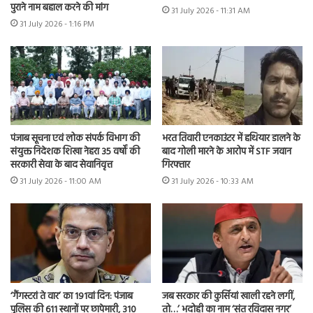
पुराने नाम बहाल करने की मांग
31 July 2026 - 11:31 AM
31 July 2026 - 1:16 PM
भरत तिवारी एनकाउंटर में हथियार डालने के
पंजाब सूचना एवं लोक संपर्क विभाग की
बाद गोली मारने के आरोप में STF जवान
संयुक्त निदेशक शिखा नेहरा 35 वर्षों की
गिरफ्तार
सरकारी सेवा के बाद सेवानिवृत्त
31 July 2026 - 10:33 AM
31 July 2026 - 11:00 AM
‘गैंगस्टरां ते वार’ का 191वां दिन: पंजाब
जब सरकार की कुर्सियां खाली रहने लगीं,
पुलिस की 611 स्थानों पर छापेमारी, 310
तो…’ भदोही का नाम ‘संत रविदास नगर’