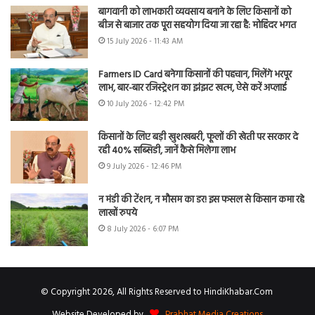
बागवानी को लाभकारी व्यवसाय बनाने के लिए किसानों को
बीज से बाजार तक पूरा सहयोग दिया जा रहा है: मोहिंदर भगत
15 July 2026 - 11:43 AM
Farmers ID Card बनेगा किसानों की पहचान, मिलेंगे भरपूर
लाभ, बार-बार रजिस्ट्रेशन का झंझट खत्म, ऐसे करें अप्लाई
10 July 2026 - 12:42 PM
किसानों के लिए बड़ी खुशखबरी, फूलों की खेती पर सरकार दे
रही 40% सब्सिडी, जानें कैसे मिलेगा लाभ
9 July 2026 - 12:46 PM
न मंडी की टेंशन, न मौसम का डर! इस फसल से किसान कमा रहे
लाखों रुपये
8 July 2026 - 6:07 PM
© Copyright 2026, All Rights Reserved to HindiKhabar.Com
Website Developed by
Prabhat Media Creations