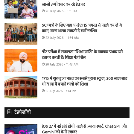
लाखों उम्मीदवार कर रहे इंतजार
26 July 2026 - 6:11 PM
SC छात्रों के लिए बड़ा अपडेट! 15 अगस्त से पहले कर लें ये
काम, वरना अटक सकती है स्कॉलरशिप
22 July 2026 - 11:54 AM
नीट परीक्षा में सफलता “शिक्षा क्रांति” के व्यापक प्रभाव को
उजागर करती है: शिक्षा मंत्री बैंस
20 July 2026 - 11:43 AM
1715 में शुरू हुआ भारत का सबसे पुराना स्कूल, 300 साल बाद
भी दे रहा है हजारों छात्रों को शिक्षा
19 July 2026 - 7:14 PM
टेक्नोलॉजी
iOS 27 में नई Siri होगी पहले से ज्यादा स्मार्ट, ChatGPT और
Gemini को देगी टक्कर