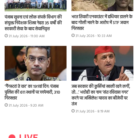
भरत तिवारी एनकाउंटर में हथियार डालने के
पंजाब सूचना एवं लोक संपर्क विभाग की
बाद गोली मारने के आरोप में STF जवान
संयुक्त निदेशक शिखा नेहरा 35 वर्षों की
गिरफ्तार
सरकारी सेवा के बाद सेवानिवृत्त
31 July 2026 - 10:33 AM
31 July 2026 - 11:00 AM
‘गैंगस्टरां ते वार’ का 191वां दिन: पंजाब
जब सरकार की कुर्सियां खाली रहने लगीं,
पुलिस की 611 स्थानों पर छापेमारी, 310
तो…’ भदोही का नाम ‘संत रविदास नगर’
गिरफ्तार
करने पर अखिलेश यादव का बीजेपी पर
तंज
31 July 2026 - 9:20 AM
31 July 2026 - 8:19 AM