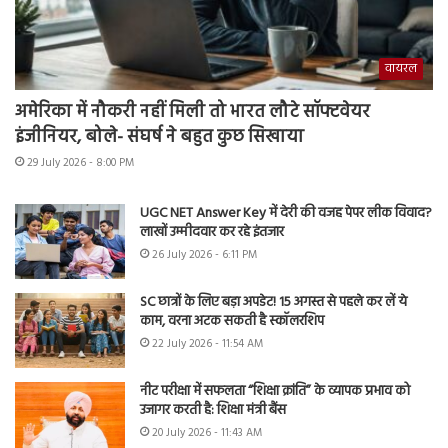
वायरल
अमेरिका में नौकरी नहीं मिली तो भारत लौटे सॉफ्टवेयर
इंजीनियर, बोले- संघर्ष ने बहुत कुछ सिखाया
29 July 2026 - 8:00 PM
UGC NET Answer Key में देरी की वजह पेपर लीक विवाद?
लाखों उम्मीदवार कर रहे इंतजार
26 July 2026 - 6:11 PM
SC छात्रों के लिए बड़ा अपडेट! 15 अगस्त से पहले कर लें ये
काम, वरना अटक सकती है स्कॉलरशिप
22 July 2026 - 11:54 AM
नीट परीक्षा में सफलता “शिक्षा क्रांति” के व्यापक प्रभाव को
उजागर करती है: शिक्षा मंत्री बैंस
20 July 2026 - 11:43 AM