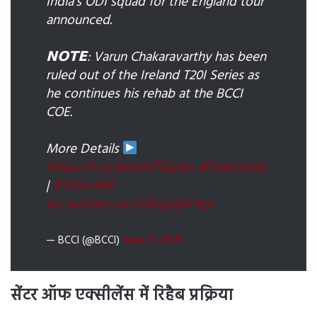
India’s ODI squad for the England tour
announced.
𝗡𝗢𝗧𝗘: Varun Chakaravarthy has been
ruled out of the Ireland T20I Series as
he continues his rehab at the BCCI
COE.
More Details
https://t.co/wOdXTQqJto
#TeamIndia
|
#ENGvIND
pic.twitter.com/t0GypgM4kp
— BCCI (@BCCI)
June 21, 2026
सेंटर ऑफ एक्सीलेंस में रिहैब प्रक्रिया