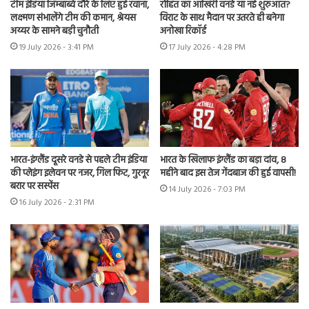
टीम इंडिया जिम्बाब्वे दौरे के लिए हुई रवाना,
रोहित का आखिरी वनडे या नई शुरुआत?
लक्ष्मण संभालेंगे टीम की कमान, श्रेयस
विराट के साथ मैदान पर उतरते ही बनेगा
अय्यर के सामने बड़ी चुनौती
अनोखा रिकॉर्ड
19 July 2026 - 3:41 PM
17 July 2026 - 4:28 PM
भारत-इंग्लैंड दूसरे वनडे से पहले टीम इंडिया
भारत के खिलाफ इंग्लैंड का बड़ा दांव, 8
की प्लेइंग इलेवन पर नजर, गिल फिट, गुरनूर
महीने बाद इस तेज गेंदबाज की हुई वापसी!
बरार पर सस्पेंस
14 July 2026 - 7:03 PM
16 July 2026 - 2:31 PM