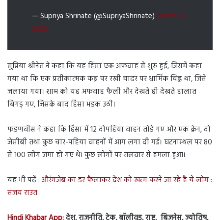
— Supriya Shrinate (@SupriyaShrinate)
March 18,
2025
सुप्रिया श्रीनेत ने कहा कि यह हिंसा एक अफवाह से शुरू हुई, जिसमें कहा
गया था कि एक प्रतीकात्मक कब्र पर रखी चादर पर धार्मिक चिह्न था, जिसे
जलाया गया। शाम को यह अफवाह फैली और देखते ही देखते हालात
बिगड़ गए, जिसके बाद हिंसा भड़क उठी।
फडणवीस ने कहा कि हिंसा में 12 दोपहिया वाहन तोड़े गए और एक क्रेन, दो
जेसीबी तथा कुछ चार-पहिया वाहनों में आग लगा दी गई। घटनास्थल पर 80
से 100 लोग जमा हो गए थे। कुछ लोगों पर तलवार से हमला हुआ।
यह भी पढ़ें :
औरंगजेब का डर फैलाकर देश को खत्म करने जा रहे हैं ये लोग :
संजय राउत
Hindi Khabar App:
देश, राजनीति, टेक, बॉलीवुड, राष्ट्र, बिज़नेस, ज्योतिष,