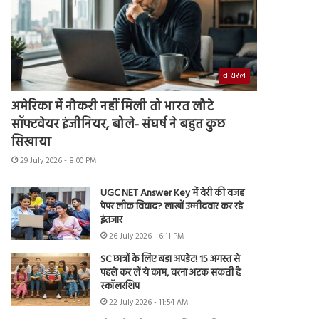
वायरल
अमेरिका में नौकरी नहीं मिली तो भारत लौटे
सॉफ्टवेयर इंजीनियर, बोले- संघर्ष ने बहुत कुछ
सिखाया
29 July 2026 - 8:00 PM
UGC NET Answer Key में देरी की वजह
पेपर लीक विवाद? लाखों उम्मीदवार कर रहे
इंतजार
26 July 2026 - 6:11 PM
SC छात्रों के लिए बड़ा अपडेट! 15 अगस्त से
पहले कर लें ये काम, वरना अटक सकती है
स्कॉलरशिप
22 July 2026 - 11:54 AM