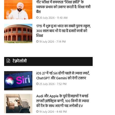
नीट परीक्षा में सफलता “शिक्षा क्रांति” के
व्यापक प्रभाव को उजागर करती है: शिक्षा मंत्री
बैंस
20 July 2026 - 11:43 AM
1715 में शुरू हुआ भारत का सबसे पुराना स्कूल,
300 साल बाद भी दे रहा है हजारों छात्रों को
शिक्षा
19 July 2026 - 7:14 PM
टेक्नोलॉजी
iOS 27 में नई Siri होगी पहले से ज्यादा स्मार्ट,
ChatGPT और Gemini को देगी टक्कर
25 July 2026 - 7:52 PM
Audi और Apple के पूर्व डिजाइनरों ने बनाई
लग्जरी इलेक्ट्रिक बग्गी, 100 किमी से ज्यादा
की रेंज के साथ आएगी यह अनोखी EV
19 July 2026 - 4:48 PM