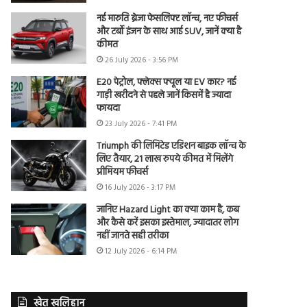
नई मारुति ब्रेजा फेसलिफ्ट लॉन्च, नए फीचर्स
और टर्बो इंजन के साथ आई SUV, जानें क्या है
कीमत
26 July 2026 - 3:56 PM
E20 पेट्रोल, फ्लेक्स फ्यूल या EV कार? नई
गाड़ी खरीदने से पहले जानें किसमें है ज्यादा
फायदा
23 July 2026 - 7:41 PM
Triumph की लिमिटेड एडिशन बाइक लॉन्च के
लिए तैयार, 21 लाख रुपये कीमत में मिलेंगे
प्रीमियम फीचर्स
16 July 2026 - 3:17 PM
जानिए Hazard Light का क्या काम है, कब
और कैसे करें इसका इस्तेमाल, ज्यादातर लोग
नहीं जानते सही तरीका
12 July 2026 - 6:14 PM
खेत खलिहान